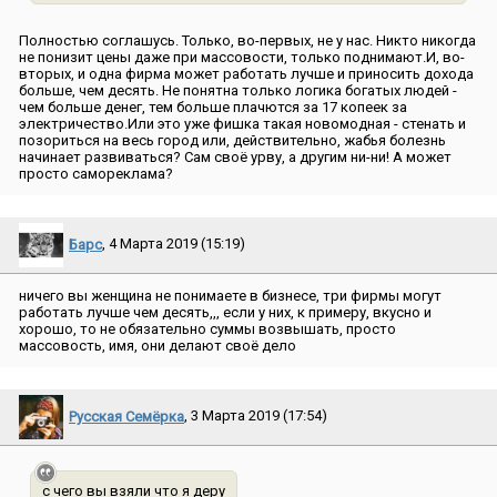
Полностью соглашусь. Только, во-первых, не у нас. Никто никогда
не понизит цены даже при массовости, только поднимают.И, во-
вторых, и одна фирма может работать лучше и приносить дохода
больше, чем десять. Не понятна только логика богатых людей -
чем больше денег, тем больше плачются за 17 копеек за
электричество.Или это уже фишка такая новомодная - стенать и
позориться на весь город или, действительно, жабья болезнь
начинает развиваться? Сам своё урву, а другим ни-ни! А может
просто самореклама?
Барс
, 4 Марта 2019 (15:19)
ничего вы женщина не понимаете в бизнесе, три фирмы могут
работать лучше чем десять,,, если у них, к примеру, вкусно и
хорошо, то не обязательно суммы возвышать, просто
массовость, имя, они делают своё дело
Русская Семёрка
, 3 Марта 2019 (17:54)
с чего вы взяли что я деру