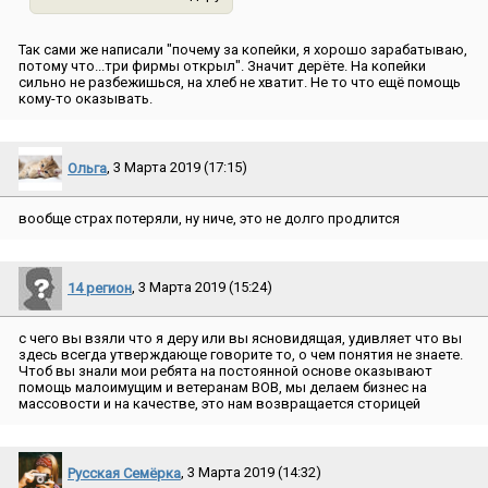
Так сами же написали ″почему за копейки, я хорошо зарабатываю,
потому что...три фирмы открыл″. Значит дерёте. На копейки
сильно не разбежишься, на хлеб не хватит. Не то что ещё помощь
кому-то оказывать.
Ольга
, 3 Марта 2019 (17:15)
вообще страх потеряли, ну ниче, это не долго продлится
14 регион
, 3 Марта 2019 (15:24)
с чего вы взяли что я деру или вы ясновидящая, удивляет что вы
здесь всегда утверждающе говорите то, о чем понятия не знаете.
Чтоб вы знали мои ребята на постоянной основе оказывают
помощь малоимущим и ветеранам ВОВ, мы делаем бизнес на
массовости и на качестве, это нам возвращается сторицей
Русская Семёрка
, 3 Марта 2019 (14:32)