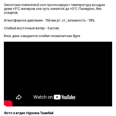
Синоптики meteotrend.com прогнозируют температуру воздуха
днем +5°С, вечером она чуть снизится до +3°С. Пасмурно, без
осадков.
Атмосферное давление - 766 мм рт. ст., влажность - 78%.
Слабый восточный ветер - 5 м/сек.
Весь день ожидается слабая геомагнитная буря.
Фото и втдео Нуркена Тажибай