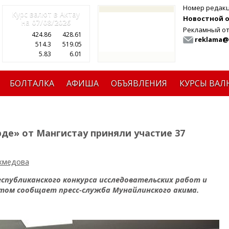
Номер редак
Курс валют в Актау
Новостной от
на
07/08/2026
Рекламный от
424.86
428.61
reklama@
514.3
519.05
5.83
6.01
БОЛТАЛКА
АФИША
ОБЪЯВЛЕНИЯ
КУРСЫ ВАЛ
рде» от Мангистау приняли участие 37
хмедова
спубликанского конкурса исследовательских работ и
 этом сообщает пресс-служба Мунайлинского акима.