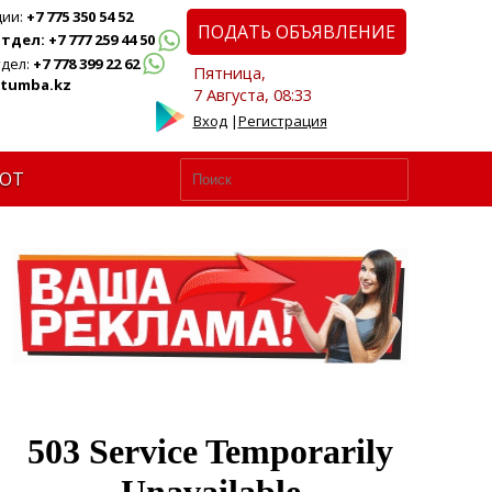
ции:
+7 775 350 54 52
ПОДАТЬ ОБЪЯВЛЕНИЕ
дел: +7 777 259 44 50
дел:
+7 778 399 22 62
Пятница,
tumba.kz
7 Августа, 08:33
Вход
|
Регистрация
ЮТ