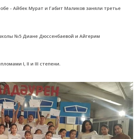
тобе - Айбек Мурат и Габит Маликов заняли третье
 школы №5 Диане Дюссенбаевой и Айгерим
мами I, II и III степени.