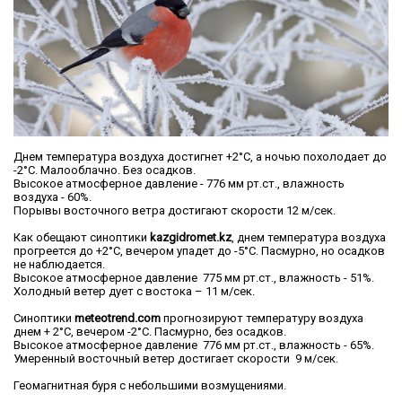
Днем температура воздуха достигнет +2°С, а ночью похолодает до
-2°С. Малооблачно. Без осадков.
Высокое атмосферное давление - 776 мм рт.ст., влажность
воздуха - 60%.
Порывы восточного ветра достигают скорости 12 м/сек.
Как обещают синоптики
kazgidromet.kz
, днем температура воздуха
прогреется до +2°С, вечером упадет до -5°С. Пасмурно, но осадков
не наблюдается.
Высокое атмосферное давление 775 мм рт.ст., влажность - 51%.
Холодный ветер дует с востока – 11 м/сек.
Синоптики
meteotrend.com
прогнозируют температуру воздуха
днем + 2°С, вечером -2°С. Пасмурно, без осадков.
Высокое атмосферное давление 776 мм рт.ст., влажность - 65%.
Умеренный восточный ветер достигает скорости 9 м/сек.
Геомагнитная буря с небольшими возмущениями.