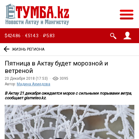
$424.86
€514.3
₽5.83
·
·
ЖИЗНЬ РЕГИОНА
Пятница в Актау будет морозной и
ветреной
20 Декабря 2018 (17:53) ·
3095
Автор:
Мадина Ахмедова
В Актау 21 декабря ожидается мороз с сильными порывами ветра,
сообщает gismeteo.kz.