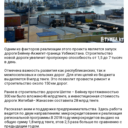
Одним из факторов реализации этого проекта является запуск
дороги Бейнеу-Акжигит-граница Узбекистана. Строительство
новой дороги увеличит пропускную способность от 1,5 до 7 тысяч
в день.
Отмечена важность развития как республиканских, так и
межпоселковых и сельских дорог. Для этих целей из бюджета
выделяется 8 млрд тенге. Это позволит провести ремонт и
строительство около 150 км дорог.
Ранее в строительство дороги Шетпе – Бейнеу протяженностью
300 км было вложено46 млрдтенге, а инвестиционная стоимость
дороги Жетибай–Жанаозен составила 28 млрд тенге.
Рассказал аким и поддержке предпринимательства. Здесь работа
ведется по двум направлениям: микрокредитование и реализация
региональной программы.В 2018 году микрокредитов выдано на
общую сумму 1,8 млрд тенге, этов 2,5 раза больше по сравнению с
предыдущим годом.