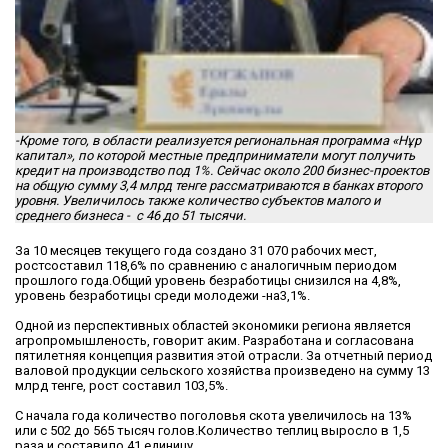
-Кроме того, в области реализуется региональная программа «Нұр
капитал», по которой местные предприниматели могут получить
кредит на производство под 1%. Сейчас около 200 бизнес-проектов
на общую сумму 3,4 млрд тенге рассматриваются в банках второго
уровня. Увеличилось также количество субъектов малого и
среднего бизнеса - с 46 до 51 тысячи.
За 10 месяцев текущего года создано 31 070 рабочих мест,
ростсоставил 118,6% по сравнению с аналогичным периодом
прошлого года.Общий уровень безработицы снизился на 4,8%,
уровень безработицы среди молодежи -на3,1%.
Одной из перспективных областей экономики региона является
агропромышленость, говорит аким. Разработана и согласована
пятилетняя концепция развития этой отрасли. За отчетный период
валовой продукции сельского хозяйства произведено на сумму 13
млрд тенге, рост составил 103,5%.
С начала года количество поголовья скота увеличилось на 13%
или с 502 до 565 тысяч голов.Количество теплиц выросло в 1,5
раза и составило 41 единицу.