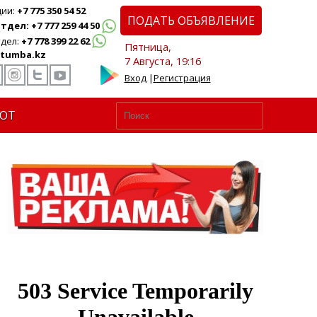
ции:
+7 775 350 54 52
ПОДАТЬ ОБЪЯВЛЕНИЕ
дел: +7 777 259 44 50
дел:
+7 778 399 22 62
Пятница,
tumba.kz
7 Августа, 19:16
Вход
|
Регистрация
ЮТ