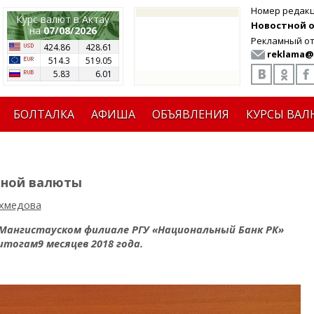
Номер редак
Курс валют в Актау
Новостной от
на
07/08/2026
Рекламный от
424.86
428.61
reklama@
514.3
519.05
5.83
6.01
БОЛТАЛКА
АФИША
ОБЪЯВЛЕНИЯ
КУРСЫ ВАЛ
ьной валюты
хмедова
Мангистауском филиале РГУ «Национальный Банк РК»
итогам9 месяцев 2018 года.