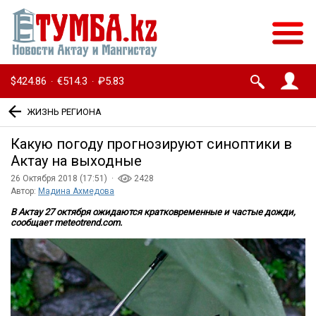
$424.86
€514.3
₽5.83
·
·
ЖИЗНЬ РЕГИОНА
Какую погоду прогнозируют синоптики в
Актау на выходные
26 Октября 2018 (17:51) ·
2428
Автор:
Мадина Ахмедова
В Актау 27 октября ожидаются кратковременные и частые дожди,
сообщает meteotrend.com.