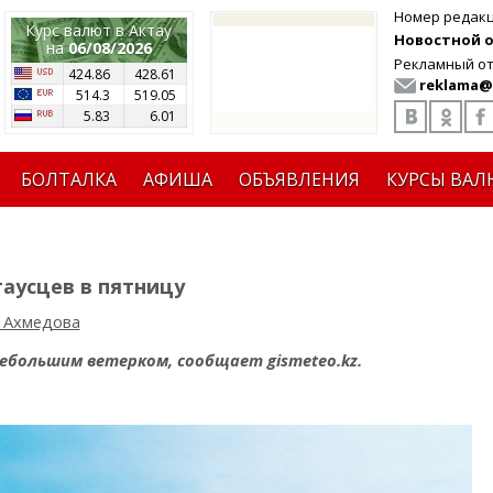
Номер редак
Курс валют в Актау
Новостной от
на
06/08/2026
Рекламный от
424.86
428.61
reklama@
514.3
519.05
5.83
6.01
БОЛТАЛКА
АФИША
ОБЪЯВЛЕНИЯ
КУРСЫ ВАЛ
аусцев в пятницу
 Ахмедова
небольшим ветерком, сообщает gismeteo.kz.