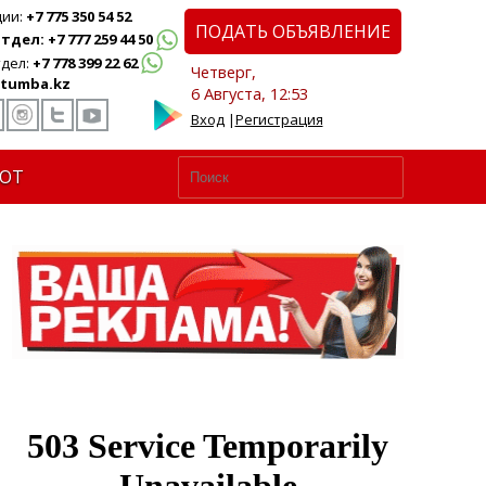
ции:
+7 775 350 54 52
ПОДАТЬ ОБЪЯВЛЕНИЕ
дел: +7 777 259 44 50
дел:
+7 778 399 22 62
Четверг,
tumba.kz
6 Августа, 12:53
Вход
|
Регистрация
ЮТ