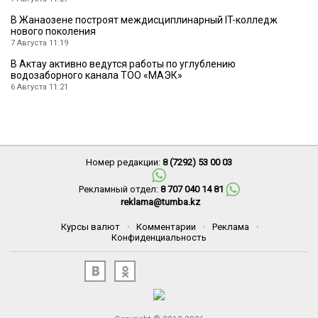
В Жанаозене построят междисциплинарный IT-колледж
нового поколения
7 Августа 11:19
В Актау активно ведутся работы по углублению
водозаборного канала ТОО «МАЭК»
6 Августа 11:21
Номер редакции:
8 (7292) 53 00 03
Рекламный отдел:
8 707 040 14 81
reklama@tumba.kz
Курсы валют
·
Комментарии
·
Реклама
·
Конфиденциальность