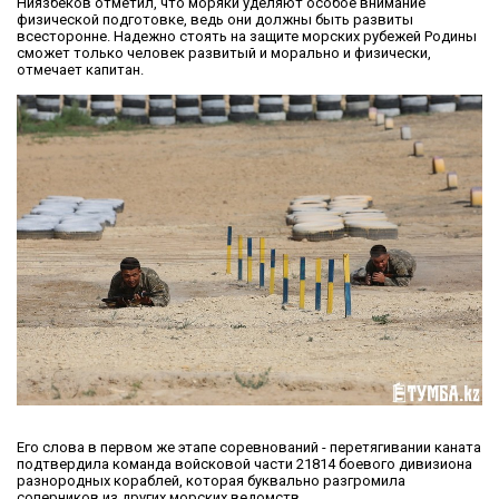
Ниязбеков отметил, что моряки уделяют особое внимание
физической подготовке, ведь они должны быть развиты
всесторонне. Надежно стоять на защите морских рубежей Родины
сможет только человек развитый и морально и физически,
отмечает капитан.
Его слова в первом же этапе соревнований - перетягивании каната
подтвердила команда войсковой части 21814 боевого дивизиона
разнородных кораблей, которая буквально разгромила
соперников из других морских ведомств.