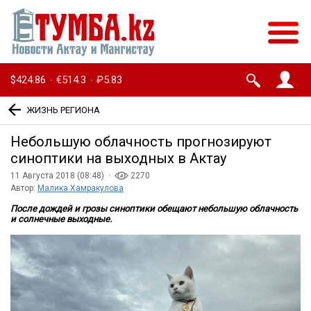
$424.86
€514.3
₽5.83
·
·
ЖИЗНЬ РЕГИОНА
Небольшую облачность прогнозируют
синоптики на выходных в Актау
11 Августа 2018 (08:48) ·
2270
Автор:
Малика Хамракулова
После дождей и грозы синоптики обещают небольшую облачность
и солнечные выходные.