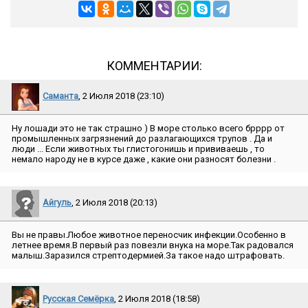
КОММЕНТАРИИ:
Саманта
, 2 Июля 2018 (23:10)
Ну лошади это не так страшно ) В море столько всего брррр от
промышленных загрязнений до разлагающихся трупов . Да и
люди ... Если животных ты глистогонишь и прививаешь , то
немало народу не в курсе даже , какие они разносят болезни .
Айгуль
, 2 Июля 2018 (20:13)
Вы не правы.Любое животное переносчик инфекции.Особенно в
летнее время.В первый раз повезли внука на море.Так радовался
малыш.Заразился стрептодермией.За такое надо штрафовать.
Русская Семёрка
, 2 Июля 2018 (18:58)