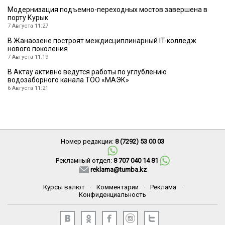
Модернизация подъемно-переходных мостов завершена в
порту Курык
7 Августа 11:27
В Жанаозене построят междисциплинарный IT-колледж
нового поколения
7 Августа 11:19
В Актау активно ведутся работы по углублению
водозаборного канала ТОО «МАЭК»
6 Августа 11:21
Номер редакции:
8 (7292) 53 00 03
Рекламный отдел:
8 707 040 14 81
reklama@tumba.kz
Курсы валют
·
Комментарии
·
Реклама
·
Конфиденциальность