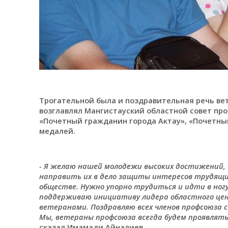
Трогательной была и поздравительная речь ве
возглавлял Мангистауский областной совет проф
«Почетный гражданин города Актау», «Почетный
медалей.
- Я желаю нашей молодежи высоких достижений, с
направить их в дело защиты интересов трудящих
обществе. Нужно упорно трудиться и идти в ногу
поддерживаю инициативу лидера областного цен
ветеранами. Поздравляю всех членов профсоюза с
Мы, ветераны профсоюза всегда будем проявлять 
сказал Имамади Айналиев.