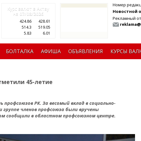
Номер редак
Курс валют в Актау
Новостной от
на
07/08/2026
Рекламный от
424.86
428.61
reklama@
514.3
519.05
5.83
6.01
БОЛТАЛКА
АФИША
ОБЪЯВЛЕНИЯ
КУРСЫ ВАЛ
тметили 45-летие
 профсоюзов РК. За весомый вклад в социально-
и группе членов профсоюза были вручены
том сообщили в областном профсоюзном центре.