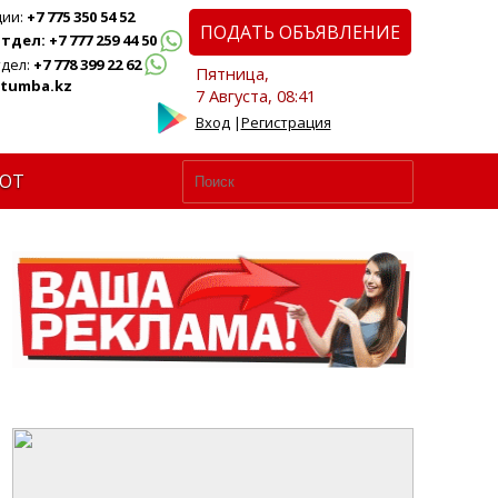
ции:
+7 775 350 54 52
ПОДАТЬ ОБЪЯВЛЕНИЕ
дел: +7 777 259 44 50
дел:
+7 778 399 22 62
Пятница,
tumba.kz
7 Августа, 08:41
Вход
|
Регистрация
ЮТ