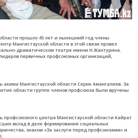
области прошло 45 лет и нынешний год члены
нтр Мангистауской области в этой связи провел
кально-драматическом театре имени Н.Жантурина.
 лидеров первичных профсоюзных организаций,
ь акима Мангистауской области Серик Амангалиев. За
витие области группе членов профсоюза были вручены
ь профсоюзного центра Мангистауской области Кайрат
есших вклад в деле формирования социальных
ничества, знаком «За заслуги перед профсоюзами» и
К.