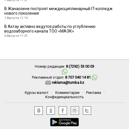
7 Августа 11:27
В Жанаозене построят междисциплинарный IT-колледж
нового поколения
7 Августа 11:19
В Актау активно ведутся работы по углублению
водозаборного канала ТОО «МАЭК»
6 Августа 11:21
Номер редакции:
8 (7292) 53 00 03
Рекламный отдел:
8 707 040 14 81
reklama@tumba.kz
Курсы валют
·
Комментарии
·
Реклама
·
Конфиденциальность