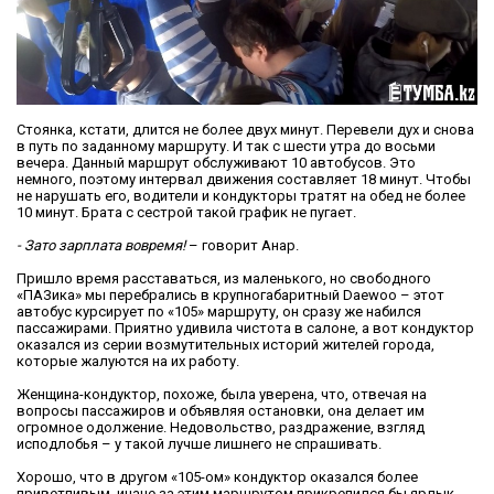
Стоянка, кстати, длится не более двух минут. Перевели дух и снова
в путь по заданному маршруту. И так с шести утра до восьми
вечера. Данный маршрут обслуживают 10 автобусов. Это
немного, поэтому интервал движения составляет 18 минут. Чтобы
не нарушать его, водители и кондукторы тратят на обед не более
10 минут. Брата с сестрой такой график не пугает.
- Зато зарплата вовремя!
– говорит Анар.
Пришло время расставаться, из маленького, но свободного
«ПАЗика» мы перебрались в крупногабаритный Daewoo – этот
автобус курсирует по «105» маршруту, он сразу же набился
пассажирами. Приятно удивила чистота в салоне, а вот кондуктор
оказался из серии возмутительных историй жителей города,
которые жалуются на их работу.
Женщина-кондуктор, похоже, была уверена, что, отвечая на
вопросы пассажиров и объявляя остановки, она делает им
огромное одолжение. Недовольство, раздражение, взгляд
исподлобья – у такой лучше лишнего не спрашивать.
Хорошо, что в другом «105-ом» кондуктор оказался более
приветливым, иначе за этим маршрутом прикрепился бы ярлык