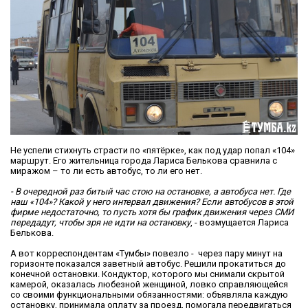
Не успели стихнуть страсти по «пятёрке», как под удар попал «104»
маршрут. Его жительница города Лариса Белькова сравнила с
миражом – то ли есть автобус, то ли его нет.
- В очередной раз битый час стою на остановке, а автобуса нет. Где
наш «104»? Какой у него интервал движения? Если автобусов в этой
фирме недостаточно, то пусть хотя бы график движения через СМИ
передадут, чтобы зря не идти на остановку
, - возмущается Лариса
Белькова.
А вот корреспондентам «Тумбы» повезло - через пару минут на
горизонте показался заветный автобус. Решили прокатиться до
конечной остановки. Кондуктор, которого мы снимали скрытой
камерой, оказалась любезной женщиной, ловко справляющейся
со своими функциональными обязанностями: объявляла каждую
остановку, принимала оплату за проезд, помогала передвигаться