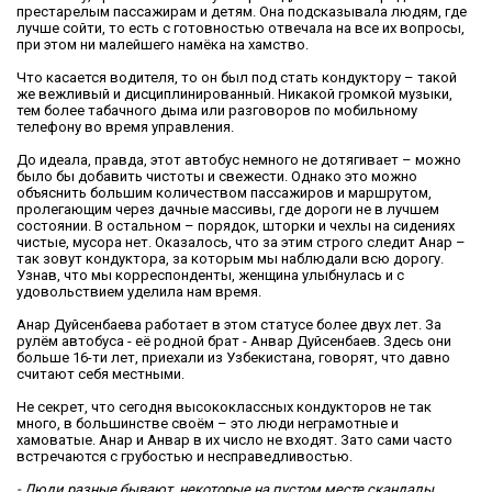
престарелым пассажирам и детям. Она подсказывала людям, где
лучше сойти, то есть с готовностью отвечала на все их вопросы,
при этом ни малейшего намёка на хамство.
Что касается водителя, то он был под стать кондуктору – такой
же вежливый и дисциплинированный. Никакой громкой музыки,
тем более табачного дыма или разговоров по мобильному
телефону во время управления.
До идеала, правда, этот автобус немного не дотягивает – можно
было бы добавить чистоты и свежести. Однако это можно
объяснить большим количеством пассажиров и маршрутом,
пролегающим через дачные массивы, где дороги не в лучшем
состоянии. В остальном – порядок, шторки и чехлы на сидениях
чистые, мусора нет. Оказалось, что за этим строго следит Анар –
так зовут кондуктора, за которым мы наблюдали всю дорогу.
Узнав, что мы корреспонденты, женщина улыбнулась и с
удовольствием уделила нам время.
Анар Дуйсенбаева работает в этом статусе более двух лет. За
рулём автобуса - её родной брат - Анвар Дуйсенбаев. Здесь они
больше 16-ти лет, приехали из Узбекистана, говорят, что давно
считают себя местными.
Не секрет, что сегодня высококлассных кондукторов не так
много, в большинстве своём – это люди неграмотные и
хамоватые. Анар и Анвар в их число не входят. Зато сами часто
встречаются с грубостью и несправедливостью.
- Люди разные бывают, некоторые на пустом месте скандалы