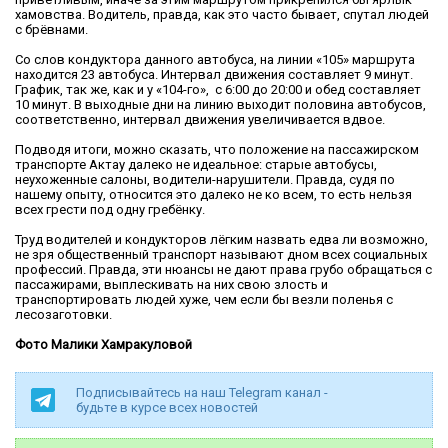
хамовства. Водитель, правда, как это часто бывает, спутал людей
с брёвнами.
Со слов кондуктора данного автобуса, на линии «105» маршрута
находится 23 автобуса. Интервал движения составляет 9 минут.
График, так же, как и у «104-го», с 6:00 до 20:00 и обед составляет
10 минут. В выходные дни на линию выходит половина автобусов,
соответственно, интервал движения увеличивается вдвое.
Подводя итоги, можно сказать, что положение на пассажирском
транспорте Актау далеко не идеальное: старые автобусы,
неухоженные салоны, водители-нарушители. Правда, судя по
нашему опыту, относится это далеко не ко всем, то есть нельзя
всех грести под одну гребёнку.
Труд водителей и кондукторов лёгким назвать едва ли возможно,
не зря общественный транспорт называют дном всех социальных
профессий. Правда, эти нюансы не дают права грубо обращаться с
пассажирами, выплескивать на них свою злость и
транспортировать людей хуже, чем если бы везли поленья с
лесозаготовки.
Фото Малики Хамракуловой
Подписывайтесь на наш Telegram канал -
будьте в курсе всех новостей