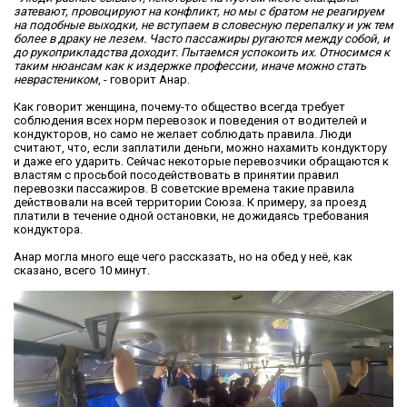
затевают, провоцируют на конфликт, но мы с братом не реагируем
на подобные выходки, не вступаем в словесную перепалку и уж тем
более в драку не лезем. Часто пассажиры ругаются между собой, и
до рукоприкладства доходит. Пытаемся успокоить их. Относимся к
таким нюансам как к издержке профессии, иначе можно стать
неврастеником
, - говорит Анар.
Как говорит женщина, почему-то общество всегда требует
соблюдения всех норм перевозок и поведения от водителей и
кондукторов, но само не желает соблюдать правила. Люди
считают, что, если заплатили деньги, можно нахамить кондуктору
и даже его ударить. Сейчас некоторые перевозчики обращаются к
властям с просьбой посодействовать в принятии правил
перевозки пассажиров. В советские времена такие правила
действовали на всей территории Союза. К примеру, за проезд
платили в течение одной остановки, не дожидаясь требования
кондуктора.
Анар могла много еще чего рассказать, но на обед у неё, как
сказано, всего 10 минут.