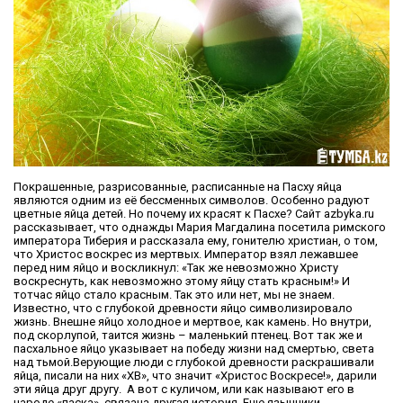
Покрашенные, разрисованные, расписанные на Пасху яйца
являются одним из её бессменных символов. Особенно радуют
цветные яйца детей. Но почему их красят к Пасхе? Сайт azbyka.ru
рассказывает, что однажды Мария Магдалина посетила римского
императора Тиберия и рассказала ему, гонителю христиан, о том,
что Христос воскрес из мертвых. Император взял лежавшее
перед ним яйцо и воскликнул: «Так же невозможно Христу
воскреснуть, как невозможно этому яйцу стать красным!» И
тотчас яйцо стало красным. Так это или нет, мы не знаем.
Известно, что с глубокой древности яйцо символизировало
жизнь. Внешне яйцо холодное и мертвое, как камень. Но внутри,
под скорлупой, таится жизнь – маленький птенец. Вот так же и
пасхальное яйцо указывает на победу жизни над смертью, света
над тьмой.Верующие люди с глубокой древности раскрашивали
яйца, писали на них «ХВ», что значит «Христос Воскресе!», дарили
эти яйца друг другу. А вот с куличом, или как называют его в
народе «паска», связана другая история. Еще язычники