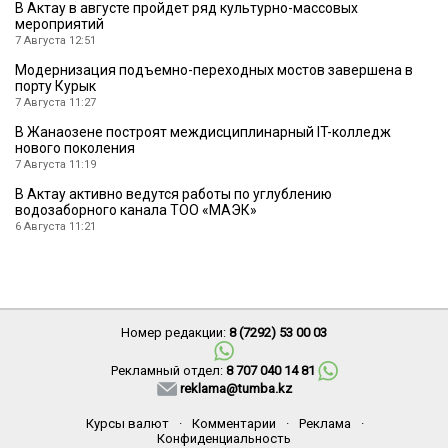
В Актау в августе пройдет ряд культурно-массовых
мероприятий
7 Августа 12:51
Модернизация подъемно-переходных мостов завершена в
порту Курык
7 Августа 11:27
В Жанаозене построят междисциплинарный IT-колледж
нового поколения
7 Августа 11:19
В Актау активно ведутся работы по углублению
водозаборного канала ТОО «МАЭК»
6 Августа 11:21
Номер редакции:
8 (7292) 53 00 03
Рекламный отдел:
8 707 040 14 81
reklama@tumba.kz
Курсы валют
·
Комментарии
·
Реклама
·
Конфиденциальность