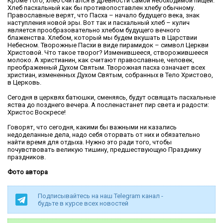
Кроме того, хлеб считался в древности самой необходимой пищей.
Хлеб пасхальный как бы противопоставлен хлебу обычному.
Православные верят, что Пасха – начало будущего века, знак
наступления новой эры. Вот так и пасхальный хлеб – кулич
является прообразовательно хлебом будущего вечного
блаженства. Хлебом, который мы будем вкушать в Царствии
Небесном. Творожные Пасхи в виде пирамидок – символ Церкви
Христовой. Что такое творог? Изменившееся, створожившееся
молоко. А христианин, как считают православные, человек,
преображенный Духом Святым. Творожная пасха означает всех
христиан, измененных Духом Святым, собранных в Тело Христово,
в Церковь.
Сегодня в церквях батюшки, сменяясь, будут освящать пасхальные
яства до позднего вечера. А посленастанет пир света и радости:
Христос Воскресе!
Говорят, что сегодня, какими бы важными ни казались
недоделанные дела, надо себя оторвать от них и обязательно
найти время для отдыха. Нужно это ради того, чтобы
почувствовать великую тишину, предшествующую Празднику
праздников.
Фото автора
Подписывайтесь на наш Telegram канал -
будьте в курсе всех новостей