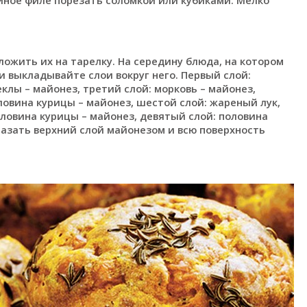
ложить их на тарелку. На середину блюда, на котором
и выкладывайте слои вокруг него. Первый слой:
еклы – майонез, третий слой: морковь – майонез,
ловина курицы – майонез, шестой слой: жареный лук,
оловина курицы – майонез, девятый слой: половина
мазать верхний слой майонезом и всю поверхность