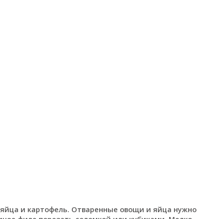
 яйца и картофель. Отваренные овощи и яйца нужно
риное филе порезать соломкой или кубиками. Мелко