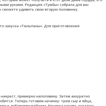
ыми руками. Редакция «Тумбы» собрала для вас
ы сможете удивить свою вторую половинку.
это закуска «Тюльпаны». Для приготовления
накрест, примерно наполовину. Затем аккуратно
обится. Теперь готовим начинку: трем сыр и яйца,
аем и добавляем майонез. Начинка готова, осталось