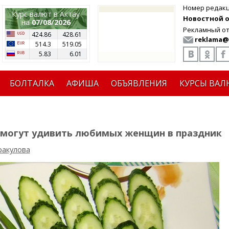
Номер редак
Курс валют в Актау
Новостной от
на
07/08/2026
Рекламный от
424.86
428.61
reklama@
514.3
519.05
5.83
6.01
БОЛТАЛКА
АФИША
ОБЪЯВЛЕНИЯ
КУРСЫ ВАЛ
могут удивить любимых женщин в праздник
ракулова