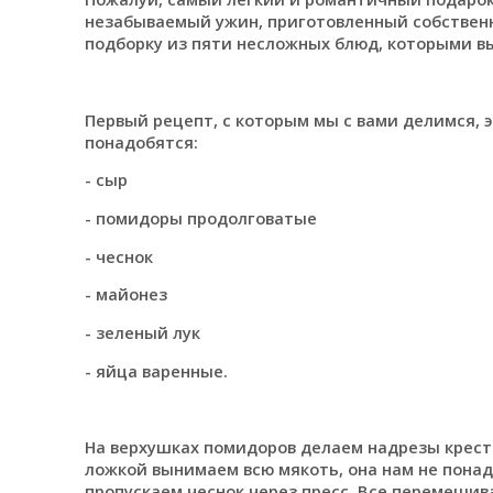
незабываемый ужин, приготовленный собственн
подборку из пяти несложных блюд, которыми в
Первый рецепт, с которым мы с вами делимся, 
понадобятся:
- сыр
- помидоры продолговатые
- чеснок
- майонез
- зеленый лук
- яйца варенные.
На верхушках помидоров делаем надрезы крест-
ложкой вынимаем всю мякоть, она нам не понад
пропускаем чеснок через пресс. Все перемешив