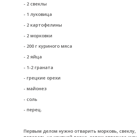
- 2 свеклы
- 1 луковица
- 2 картофелины
- 2 морковки
- 200 г куриного мяса
- 2 яйца
- 1-2 граната
- грецкие орехи
- майонез
- соль
- перец.
Первым делом нужно отварить морковь, свеклу,
потереть на крупной терке, затем отварное ку