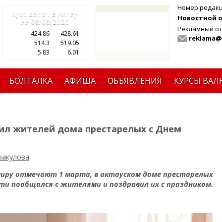
Номер редак
Курс валют в Актау
Новостной от
на
08/08/2026
Рекламный от
424.86
428.61
reklama@
514.3
519.05
5.83
6.01
БОЛТАЛКА
АФИША
ОБЪЯВЛЕНИЯ
КУРСЫ ВАЛ
ил жителей дома престарелых с Днем
ракулова
миру отмечают 1 марта, в актауском доме престарелых
ти пообщался с жителями и поздравил их с праздником.