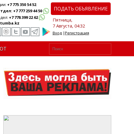
ции:
+7 775 350 54 52
ПОДАТЬ ОБЪЯВЛЕНИЕ
дел: +7 777 259 44 50
дел:
+7 778 399 22 62
Пятница,
tumba.kz
7 Августа, 04:32
Вход
|
Регистрация
ЮТ