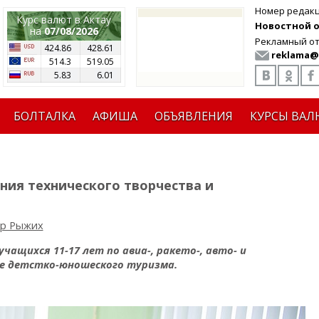
Номер редак
Курс валют в Актау
Новостной от
на
07/08/2026
Рекламный от
424.86
428.61
reklama@
514.3
519.05
5.83
6.01
БОЛТАЛКА
АФИША
ОБЪЯВЛЕНИЯ
КУРСЫ ВАЛ
ния технического творчества и
др Рыжих
чащихся 11-17 лет по авиа-, ракето-, авто- и
е детстко-юношеского туризма.