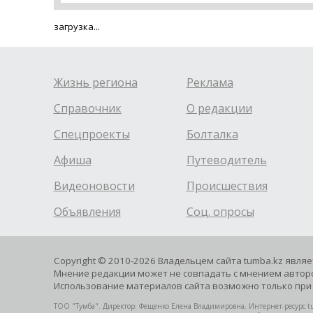
загрузка...
Жизнь региона
Реклама
Справочник
О редакции
Спецпроекты
Болталка
Афиша
Путеводитель
Видеоновости
Происшествия
Объявления
Соц. опросы
Copyright © 2010-2026 Владельцем сайта tumba.kz явля
Мнение редакции может не совпадать с мнением авторо
Использование материалов сайта возможно только при 
ТОО "Тумба". Директор: Фещенко Елена Владимировна, Интернет-ресурс tu