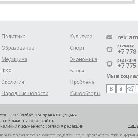
Политика
Культура
reklam
реклама:
Образование
Спорт
+7 778 
Медицина
Экономика
редакция:
+7 775 
ЖКХ
Блоги
Мы в социал
Экология
Проблема
Народные новости
Кинообзоры
ется ТОО "Тумба". Все права защищены.
в и комментаторов сайта.
Конф
наличии письменного согласия редакции.
mba.kz зарегистрирован в Комитете госудаственного контроля в области связи, информац