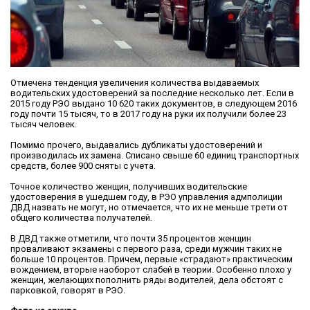
Отмечена тенденция увеличения количества выдаваемых
водительских удостоверений за последние несколько лет. Если в
2015 году РЭО выдано 10 620 таких документов, в следующем 2016
году почти 15 тысяч, то в 2017 году на руки их получили более 23
тысяч человек.
Помимо прочего, выдавались дубликаты удостоверений и
производилась их замена. Списано свыше 60 единиц транспортных
средств, более 900 сняты с учета.
Точное количество женщин, получивших водительские
удостоверения в ушедшем году, в РЭО управления адмполиции
ДВД назвать не могут, но отмечается, что их не меньше трети от
общего количества получателей.
В ДВД также отметили, что почти 35 процентов женщин
проваливают экзамены с первого раза, среди мужчин таких не
больше 10 процентов. Причем, первые «страдают» практическим
вождением, вторые наоборот слабей в теории. Особенно плохо у
женщин, желающих пополнить ряды водителей, дела обстоят с
парковкой, говорят в РЭО.