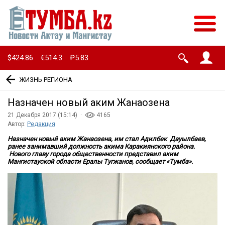
$424.86
€514.3
₽5.83
·
·
ЖИЗНЬ РЕГИОНА
Назначен новый аким Жанаозена
21 Декабря 2017 (15:14) ·
4165
Автор:
Редакция
Назначен новый аким Жанаозена, им стал Адилбек Дауылбаев,
ранее занимавший должность акима Каракиянского района.
Нового главу города общественности представил аким
Мангистауской области Ералы Тугжанов, сообщает «Тумба».