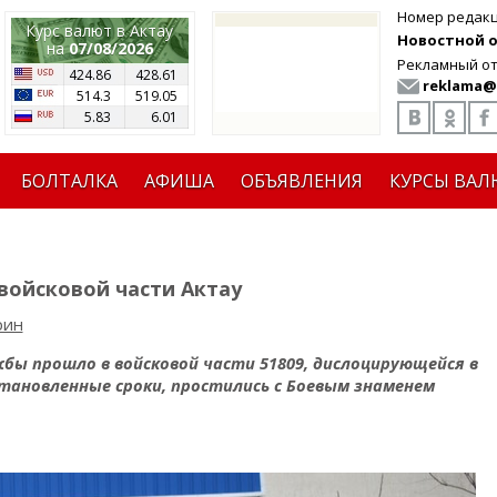
Номер редак
Курс валют в Актау
Новостной от
на
07/08/2026
Рекламный от
424.86
428.61
reklama@
514.3
519.05
5.83
6.01
БОЛТАЛКА
АФИША
ОБЪЯВЛЕНИЯ
КУРСЫ ВАЛ
 войсковой части Актау
рин
бы прошло в войсковой части 51809, дислоцирующейся в
тановленные сроки, простились с Боевым знаменем