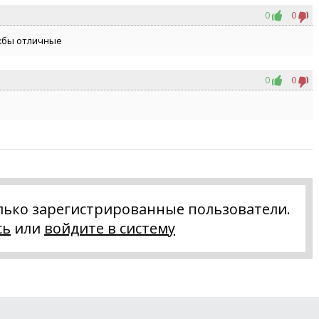
0
0
жбы отличные
0
0
лько зарегистрированные пользователи.
сь
или
войдите в систему