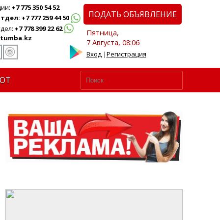
ции:
+7 775 350 54 52
ПОДАТЬ ОБЪЯВЛЕНИЕ
дел: +7 777 259 44 50
дел:
+7 778 399 22 62
Пятница,
tumba.kz
7 Августа, 08:06
Вход
|
Регистрация
ЮТ