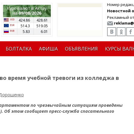
Номер редак
Курс валют в Актау
Новостной от
на
09/08/2026
Рекламный от
424.86
428.61
reklama@
514.3
519.05
5.83
6.01
БОЛТАЛКА
АФИША
ОБЪЯВЛЕНИЯ
КУРСЫ ВАЛ
во время учебной тревоги из колледжа в
 Дорошенко
партаментом по чрезвычайным ситуациям проведены
»). Об этом сообщает пресс-служба спасательного