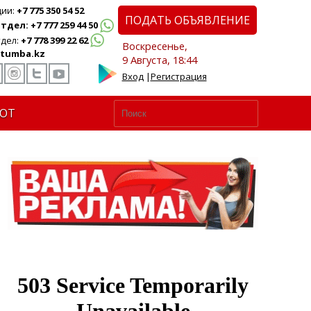
ции:
+7 775 350 54 52
ПОДАТЬ ОБЪЯВЛЕНИЕ
дел: +7 777 259 44 50
дел:
+7 778 399 22 62
Воскресенье,
tumba.kz
9 Августа, 18:44
Вход
|
Регистрация
ЮТ