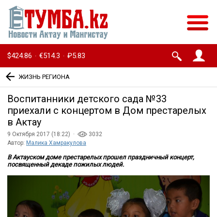
$424.86
€514.3
₽5.83
·
·
ЖИЗНЬ РЕГИОНА
Воспитанники детского сада №33
приехали с концертом в Дом престарелых
в Актау
9 Октября 2017 (18:22) ·
3032
Автор:
Малика Хамракулова
В Актауском доме престарелых прошел праздничный концерт,
посвященный декаде пожилых людей.