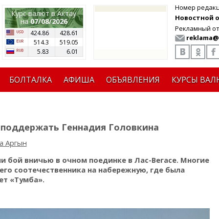
Номер редак
Курс валют в Актау
Новостной от
на
07/08/2026
Рекламный от
424.86
428.61
reklama@
514.3
519.05
5.83
6.01
БОЛТАЛКА
АФИША
ОБЪЯВЛЕНИЯ
КУРСЫ ВАЛ
 поддержать Геннадия Головкина
а Аргын
и бой вничью в очном поединке в Лас-Вегасе. Многие
его соотечественника на набережную, где была
ет «Тумба».