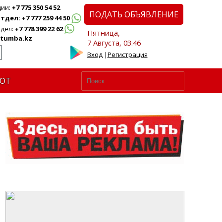
ции:
+7 775 350 54 52
ПОДАТЬ ОБЪЯВЛЕНИЕ
дел: +7 777 259 44 50
дел:
+7 778 399 22 62
Пятница,
tumba.kz
7 Августа, 03:46
Вход
|
Регистрация
ЮТ