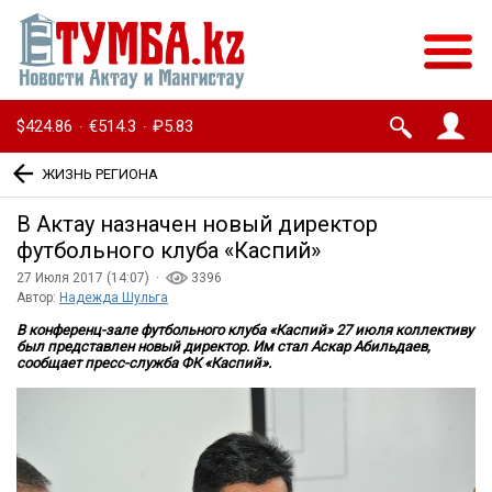
$424.86
€514.3
₽5.83
·
·
ЖИЗНЬ РЕГИОНА
В Актау назначен новый директор
футбольного клуба «Каспий»
27 Июля 2017 (14:07) ·
3396
Автор:
Надежда Шульга
В конференц-зале футбольного клуба «Каспий» 27 июля коллективу
был представлен новый директор. Им стал Аскар Абильдаев,
сообщает пресс-служба ФК «Каспий».