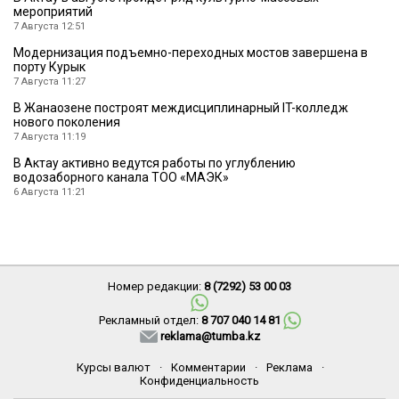
мероприятий
7 Августа 12:51
Модернизация подъемно-переходных мостов завершена в
порту Курык
7 Августа 11:27
В Жанаозене построят междисциплинарный IT-колледж
нового поколения
7 Августа 11:19
В Актау активно ведутся работы по углублению
водозаборного канала ТОО «МАЭК»
6 Августа 11:21
Номер редакции:
8 (7292) 53 00 03
Рекламный отдел:
8 707 040 14 81
reklama@tumba.kz
Курсы валют
·
Комментарии
·
Реклама
·
Конфиденциальность