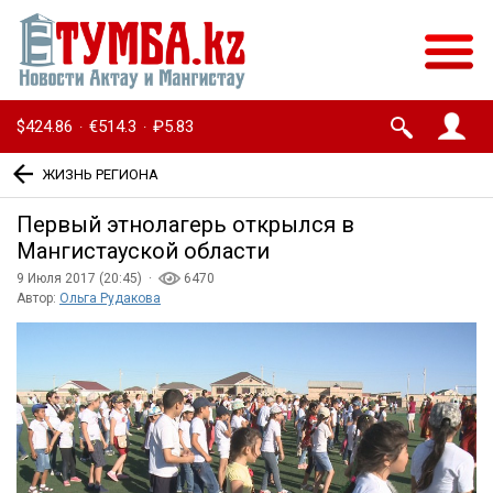
$424.86
€514.3
₽5.83
·
·
ЖИЗНЬ РЕГИОНА
Первый этнолагерь открылся в
Мангистауской области
9 Июля 2017 (20:45) ·
6470
Автор:
Ольга Рудакова