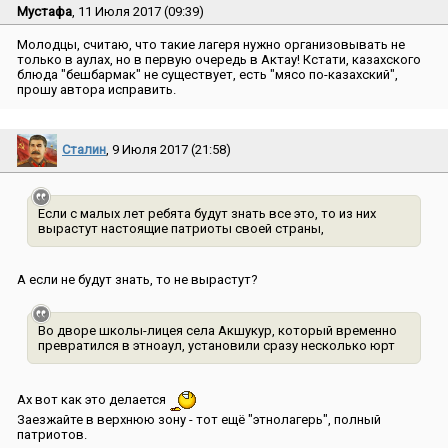
Мустафа
, 11 Июля 2017 (09:39)
Молодцы, считаю, что такие лагеря нужно организовывать не
только в аулах, но в первую очередь в Актау! Кстати, казахского
блюда ″бешбармак″ не существует, есть ″мясо по-казахский″,
прошу автора исправить.
Сталин
, 9 Июля 2017 (21:58)
Если с малых лет ребята будут знать все это, то из них
вырастут настоящие патриоты своей страны,
А если не будут знать, то не вырастут?
Во дворе школы-лицея села Акшукур, который временно
превратился в этноаул, установили сразу несколько юрт
Ах вот как это делается
Заезжайте в верхнюю зону - тот ещё ″этнолагерь″, полный
патриотов.