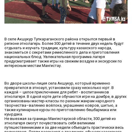
В селе Акшукур Тупкараганского района открылся первый в
регионе этнолагерь. Более 300 детей в течение двух недель будут
отдыхать и изучать традиции, культуру казахского народа,
знакомиться с секретами ремесленного дела и приготовления
национальных блюд. Увлекательная программа лагеря
предусматривает также игры на свежем воздухе и экскурсии по
интересным местам Мангистау.
Во дворе школы-лицея села Акшукур, который временно
превратился в этноаул, установили сразу несколько юрт. В
каждой – целое приключение для ребят - воспитанников
этнолагеря. В одной юрте дети обучаются игре на домбре, в других
организованы мастер-классы по разным жанрам народного
творчества–валянию войлока, украшению ковров, шитью, а
также кулинарные курсы по приготовлению бешбармака или
куырдака.
Не выезжая за границы Мангистауской области, 300 детей из
этнолагеря смогут почувствовать себя великими
путешественниками и за две недели объездить практически весь
полуостров. Детям расскажут о традициях, обычаях казахского