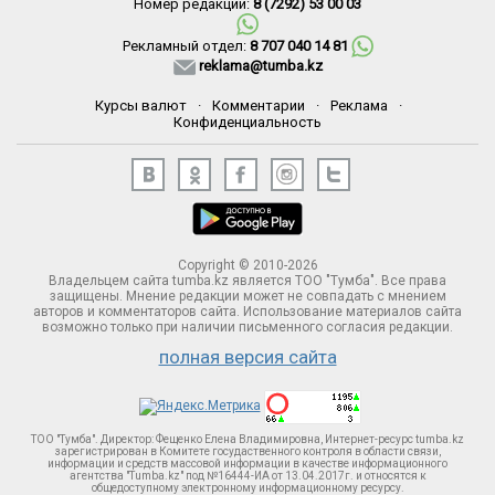
Номер редакции:
8 (7292) 53 00 03
Рекламный отдел:
8 707 040 14 81
reklama@tumba.kz
Курсы валют
·
Комментарии
·
Реклама
·
Конфиденциальность
Copyright © 2010-2026
Владельцем сайта tumba.kz является ТОО "Тумба". Все права
защищены. Мнение редакции может не совпадать с мнением
авторов и комментаторов сайта. Использование материалов сайта
возможно только при наличии письменного согласия редакции.
полная версия сайта
ТОО "Тумба". Директор: Фещенко Елена Владимировна, Интернет-ресурс tumba.kz
зарегистрирован в Комитете госудаственного контроля в области связи,
информации и средств массовой информации в качестве информационного
агентства "Tumba.kz" под №16444-ИА от 13.04.2017г. и относятся к
общедоступному электронному информационному ресурсу.