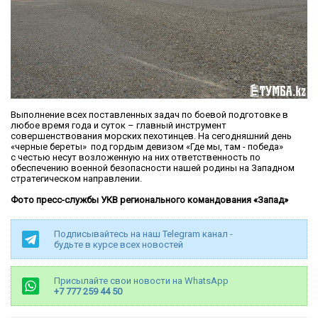
Выполнение всех поставленных задач по боевой подготовке в
любое время года и суток – главный инструмент
совершенствования морских пехотинцев. На сегодняшний день
«черные береты» под гордым девизом «Где мы, там - победа»
с честью несут возложенную на них ответственность по
обеспечению военной безопасности нашей родины на Западном
стратегическом направлении.
Фото
пресс-службы УКВ регионального командования «Запад»
Подписывайтесь на наш Telegram канал -
будьте в курсе всех новостей
Присылайте свои новости на WhatsApp
+7 777 259 44 50