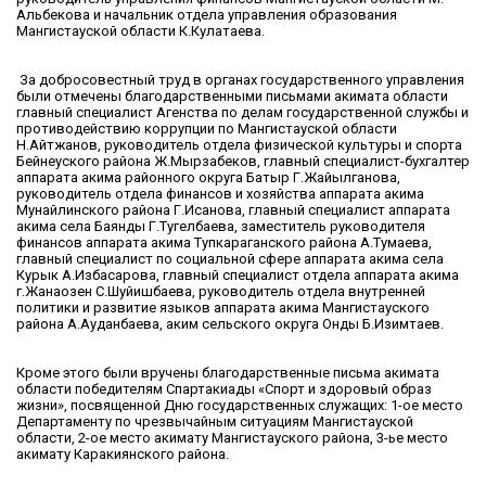
Альбекова и начальник отдела управления образования
Мангистауской области К.Кулатаева.
За добросовестный труд в органах государственного управления
были отмечены благодарственными письмами акимата области
главный специалист Агенства по делам государственной службы и
противодействию коррупции по Мангистауской области
Н.Айтжанов, руководитель отдела физической культуры и спорта
Бейнеуского района Ж.Мырзабеков, главный специалист-бухгалтер
аппарата акима районного округа Батыр Г.Жайылганова,
руководитель отдела финансов и хозяйства аппарата акима
Мунайлинского района Г.Исанова, главный специалист аппарата
акима села Баянды Г.Тугелбаева, заместитель руководителя
финансов аппарата акима Тупкараганского района А.Тумаева,
главный специалист по социальной сфере аппарата акима села
Курык А.Избасарова, главный специалист отдела аппарата акима
г.Жанаозен С.Шуйишбаева, руководитель отдела внутренней
политики и развитие языков аппарата акима Мангистауского
района А.Ауданбаева, аким сельского округа Онды Б.Изимтаев.
Кроме этого были вручены благодарственные письма акимата
области победителям Спартакиады «Спорт и здоровый образ
жизни», посвященной Дню государственных служащих: 1-ое место
Департаменту по чрезвычайным ситуациям Мангистауской
области, 2-ое место акимату Мангистауского района, 3-ье место
акимату Каракиянского района.