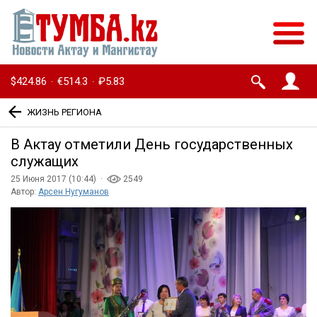
$424.86
€514.3
₽5.83
·
·
ЖИЗНЬ РЕГИОНА
В Актау отметили День государственных
служащих
25 Июня 2017 (10:44) ·
2549
Автор:
Арсен Нугуманов