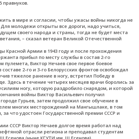
5 правнуков.
 жить в мире и согласии, чтобы ужасы войны никогда не
. Для молодежи открыты все дороги, надо учиться,
дущем своего народа и страны, тогда не будет места
цветания, – сказал ветеран Великой Отечественной
ды Красной Армии в 1943 году и после прохождения
ржанта прибыл по месту службы в состав 2-го
м пулемета, Виктор Нечаев свое первое боевое
 составе 2-го и 3-го Белорусских фронтов освобождал
чив тяжелое ранение в ногу, встретил Победу в
де. Здесь в течение четырех месяцев врачи боролись за
усилиям ногу, которую раздробило снарядом, и которой
кончания войны Виктор Васильевич получил
городе Гурьев, затем продолжил свое обучение в
телем многих месторождений на Мангышлаке, в том
, за что удостоен Государственной премии СССР и
.
мии СССР Виктор Нечаев долгое время работал над
нефтяной отрасли региона и преподавал студентам
Ш.Есенова (ныне КГУТИ им. Ш.Есенова).