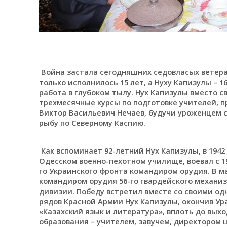
Война застала сегодняшних седовласых ветер
только исполнилось 15 лет, а Нуху Капизулы – 1
работа в глубоком тылу. Нух Капизулы вместо 
трехмесячные курсы по подготовке учителей, п
Виктор Васильевич Нечаев, будучи уроженцем с
рыбу по Северному Каспию.
Как вспоминает 92-летний Нух Капизулы, в 1942 г
Одесском военно-пехотном училище, воевал с 194
го Украинского фронта командиром орудия. В м
командиром орудия 56-го гвардейского механи
дивизии. Победу встретил вместе со своими од
рядов Красной Армии Нух Капизулы, окончив У
«Казахский язык и литература», вплоть до выхо
образования – учителем, завучем, директором ш