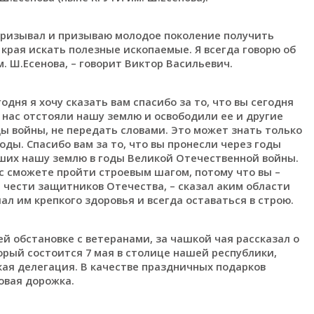
 призывал и призываю молодое поколение получить
 края искать полезные ископаемые. Я всегда говорю об
. Ш.Есенова, – говорит Виктор Васильевич.
ня я хочу сказать вам спасибо за то, что вы сегодня
я нас отстояли нашу землю и освободили ее и другие
ды войны, не передать словами. Это может знать только
оды. Спасибо вам за то, что вы пронесли через годы
вших нашу землю в годы Великой Отечественной войны.
ас сможете пройти строевым шагом, потому что вы –
 чести защитников Отечества, – сказал аким области
ал им крепкого здоровья и всегда оставаться в строю.
й обстановке с ветеранами, за чашкой чая рассказал о
рый состоится 7 мая в столице нашей республики,
кая делегация. В качестве праздничных подарков
овая дорожка.