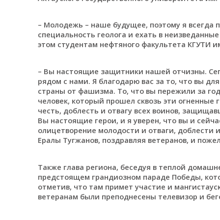
– Молодежь – наше будущее, поэтому я всегда
специальность геолога и ехать в неизведанные
этом студентам нефтяного факультета КГУТИ им
– Вы настоящие защитники нашей отчизны. Сегод
рядом с нами. Я благодарю вас за то, что вы дл
страны от фашизма. То, что вы пережили за го
человек, который прошел сквозь эти огненные г
честь, доблесть и отвагу всех воинов, защища
Вы настоящие герои, и я уверен, что вы и сейч
олицетворение молодости и отваги, доблести и
Ералы Тугжанов, поздравляя ветеранов, и пожел
Также глава региона, беседуя в теплой домашне
предстоящем грандиозном параде Победы, кото
отметив, что там примет участие и мангистаус
ветеранам были преподнесены телевизор и бег