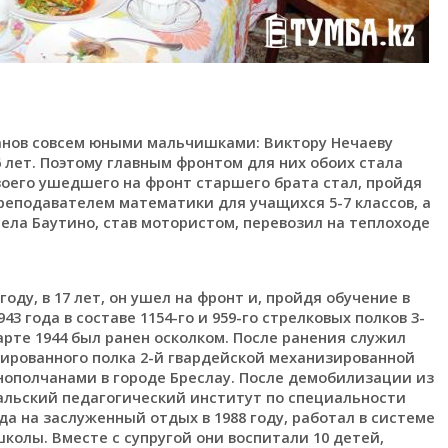
анов совсем юными мальчишками: Виктору Нечаеву
6 лет. Поэтому главным фронтом для них обоих стала
своего ушедшего на фронт старшего брата стал, пройдя
реподавателем математики для учащихся 5-7 классов, а
ела Баутино, став мотористом, перевозил на теплоходе
оду, в 17 лет, он ушел на фронт и, пройдя обучение в
3 года в составе 1154-го и 959-го стрелковых полков 3-
арте 1944 был ранен осколком. После ранения служил
зированного полка 2-й гвардейской механизированной
нополчанами в городе Бреслау. После демобилизации из
ральский педагогический институт по специальности
да на заслуженный отдых в 1988 году, работал в системе
колы. Вместе с супругой они воспитали 10 детей,