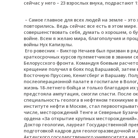
сейчас у него – 23 взрослых внука, подрастают 1
– Самое главное для всех людей на земле – это
повторились. Ведь сейчас все есть в этом мире
совершенствовать себя, думать о хорошем, о бу
войне. Всем я желаю мира, благополучия и про
войны Нух Капизулы.
Его ровесник – Виктор Нечаев был призван в ря
краткосрочных курсов пулеметчиков в звании се
Белорусского фронта. Командуя боевым расчето
крещение получил в боях под Варшавой, затем в
Восточную Пруссию, Кенигсберг и Варшаву. Полу
послеоперационной палате в госпитале в Волог
жизнь 18-летнего бойца и только благодаря их 
предстояла ампутация, смогли спасти. После о
специальность геолога в нефтяном техникуме в 
институте нефти в Москве, стал первооткрыва
числе, месторождений Тенге и Северные Бузачи
ордена «За открытие крупных месторождений»
Доктор геологии, лауреат Государственной пре
подготовкой кадров для геологоразведочной и 
Актауского государственного университета им. 