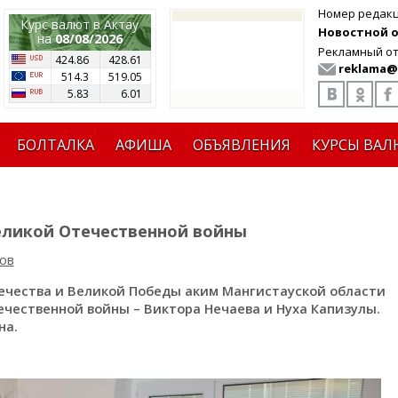
Номер редак
Курс валют в Актау
Новостной от
на
08/08/2026
Рекламный от
424.86
428.61
reklama@
514.3
519.05
5.83
6.01
БОЛТАЛКА
АФИША
ОБЪЯВЛЕНИЯ
КУРСЫ ВАЛ
еликой Отечественной войны
ов
ечества и Великой Победы аким Мангистауской области
чественной войны – Виктора Нечаева и Нуха Капизулы.
на.