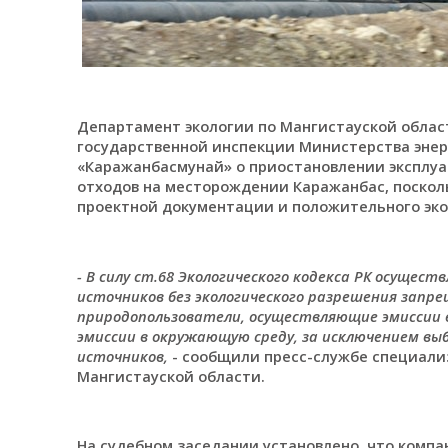
Департамент экологии по Мангистауской област
государственной инспекции Министерства энерг
«Каражанбасмунай» о приостановлении эксплу
отходов на месторождении Каражанбас, поскол
проектной документации и положительного эко
- В силу ст.68 Экологического кодекса РК осущес
источников без экологического разрешения запре
природопользователи, осуществляющие эмиссии 
эмиссии в окружающую среду, за исключением в
источников,
- сообщили пресс-службе специали
Мангистауской области.
На судебном заседании установлено, что комп