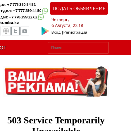
ции:
+7 775 350 54 52
ПОДАТЬ ОБЪЯВЛЕНИЕ
дел: +7 777 259 44 50
дел:
+7 778 399 22 62
Четверг,
tumba.kz
6 Августа, 22:18
Вход
|
Регистрация
ЮТ