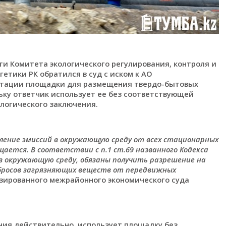
и Комитета экологического регулирования, контроля и
етики РК обратился в суд с иском к АО
атации площадки для размещения твердо-бытовых
ьку ответчик использует ее без соответствующей
логического заключения.
твление эмиссий в окружающую среду от всех стационарных
щается. В соответствии с п.1 ст.69 названного Кодекса
в окружающую среду, обязаны получить разрешение на
ыбросов загрязняющих веществ от передвижных
зированного межрайонного экономического суда
ания действительно использует площадку без