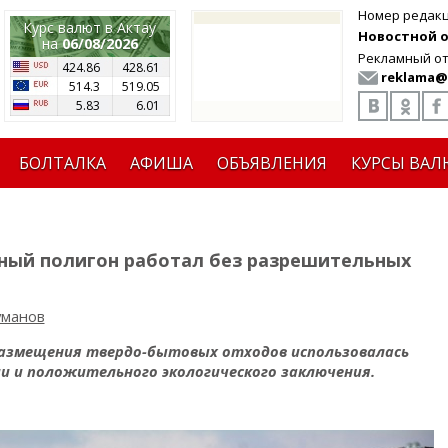
Номер редак
Курс валют в Актау
Новостной от
на
06/08/2026
Рекламный от
424.86
428.61
reklama@
514.3
519.05
5.83
6.01
БОЛТАЛКА
АФИША
ОБЪЯВЛЕНИЯ
КУРСЫ ВАЛ
ный полигон работал без разрешительных
уманов
азмещения твердо-бытовых отходов использовалась
 и положительного экологического заключения.