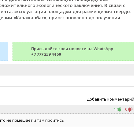
ложительного экологического заключения. В связи с
ента, эксплуатация площадки для размещения твердо-
ении «Каражанбас», приостановлена до получения
Присылайте свои новости на WhatsApp
+7 777 259 44 50
Добавить комментарий
1
0
 что не помешает и там пройтись