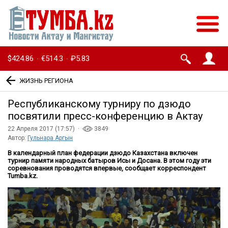
$424.86
€514.3
₽5.83
·
·
ЖИЗНЬ РЕГИОНА
Республиканскому турниру по дзюдо
посвятили пресс-конференцию в Актау
22 Апреля 2017 (17:57) ·
3849
Автор:
Гульнара Аргын
В календарный план федерации дзюдо Казахстана включен
турнир памяти народных батыров Исы и Досана. В этом году эти
соревнования проводятся впервые, сообщает корреспондент
Tumba.kz.