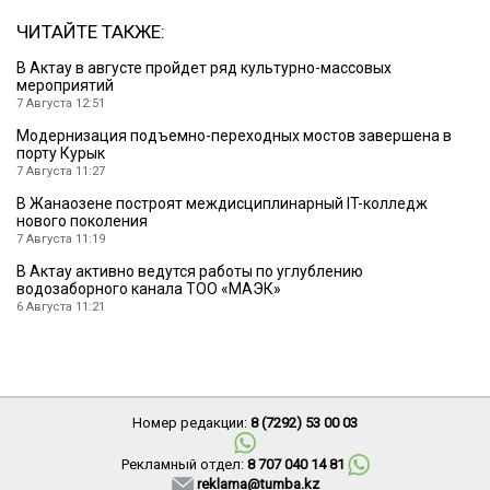
ЧИТАЙТЕ ТАКЖЕ:
В Актау в августе пройдет ряд культурно-массовых
мероприятий
7 Августа 12:51
Модернизация подъемно-переходных мостов завершена в
порту Курык
7 Августа 11:27
В Жанаозене построят междисциплинарный IT-колледж
нового поколения
7 Августа 11:19
В Актау активно ведутся работы по углублению
водозаборного канала ТОО «МАЭК»
6 Августа 11:21
Номер редакции:
8 (7292) 53 00 03
Рекламный отдел:
8 707 040 14 81
reklama@tumba.kz