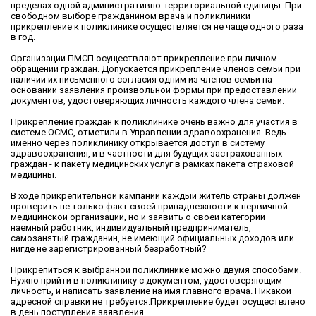
пределах одной административно-территориальной единицы. При
свободном выборе гражданином врача и поликлиники
прикрепление к поликлинике осуществляется не чаще одного раза
в год.
Организации ПМСП осуществляют прикрепление при личном
обращении граждан. Допускается прикрепление членов семьи при
наличии их письменного согласия одним из членов семьи на
основании заявления произвольной формы при предоставлении
документов, удостоверяющих личность каждого члена семьи.
Прикрепление граждан к поликлинике очень важно для участия в
системе ОСМС, отметили в Управлении здравоохранения. Ведь
именно через поликлинику открывается доступ в систему
здравоохранения, и в частности для будущих застрахованных
граждан - к пакету медицинских услуг в рамках пакета страховой
медицины.
В ходе прикрепительной кампании каждый житель страны должен
проверить не только факт своей принадлежности к первичной
медицинской организации, но и заявить о своей категории –
наемный работник, индивидуальный предприниматель,
самозанятый гражданин, не имеющий официальных доходов или
нигде не зарегистрированный безработный?
Прикрепиться к выбранной поликлинике можно двумя способами.
Нужно прийти в поликлинику с документом, удостоверяющим
личность, и написать заявление на имя главного врача. Никакой
адресной справки не требуется.Прикрепление будет осуществлено
в день поступления заявления.