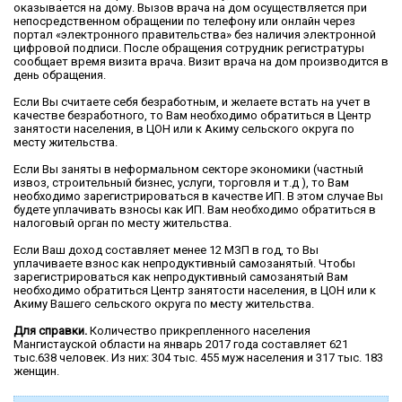
оказывается на дому. Вызов врача на дом осуществляется при
непосредственном обращении по телефону или онлайн через
портал «электронного правительства» без наличия электронной
цифровой подписи. После обращения сотрудник регистратуры
сообщает время визита врача. Визит врача на дом производится в
день обращения.
Если Вы считаете себя безработным, и желаете встать на учет в
качестве безработного, то Вам необходимо обратиться в Центр
занятости населения, в ЦОН или к Акиму сельского округа по
месту жительства.
Если Вы заняты в неформальном секторе экономики (частный
извоз, строительный бизнес, услуги, торговля и т.д ), то Вам
необходимо зарегистрироваться в качестве ИП. В этом случае Вы
будете уплачивать взносы как ИП. Вам необходимо обратиться в
налоговый орган по месту жительства.
Если Ваш доход составляет менее 12 МЗП в год, то Вы
уплачиваете взнос как непродуктивный самозанятый. Чтобы
зарегистрироваться как непродуктивный самозанятый Вам
необходимо обратиться Центр занятости населения, в ЦОН или к
Акиму Вашего сельского округа по месту жительства.
Для справки.
Количество прикрепленного населения
Мангистауской области на январь 2017 года составляет 621
тыс.638 человек. Из них: 304 тыс. 455 муж населения и 317 тыс. 183
женщин.