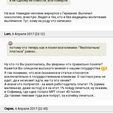
и ни одному не помогли, все померли
Не все. Намедни человек вернулся с Германии. Вылечил
онкологию, вчистую. Видел и тех, кто и без медицины молитвами
вылечился. Тут, кому на роду что написано.
Lem
, 6 Апреля 2017 (23:12)
потому что теперь как я понял все клиники -″бесплатные/
платные″ равны...
Ну что-то Вы разогнались, Вы уверены что правильно поняли?
Кажется Вы слишком высокого мнения о нашем государстве
)
Я так понимаю, что всё сказанное в статье относится
исключительно к государственным клиникам. О частных речь не
идет, да и не может идти, им-то это зачем?
А иначе что получится - за меня работодатель платит 1% (сумма
маленькая, даже за год) и я за этот 1% пойду лечиться, ну скажем,
в Софимед, где одна только МРТ стоит 40 тысяч.
Да такими темпами туда все попрут, за копейку лечиться...
Серик
, 6 Апреля 2017 (22:45)