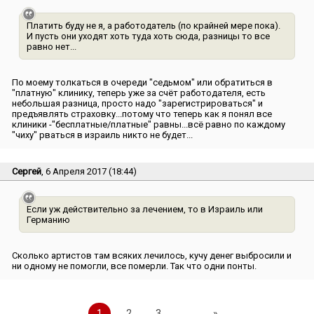
Платить буду не я, а работодатель (по крайней мере пока).
И пусть они уходят хоть туда хоть сюда, разницы то все
равно нет...
По моему толкаться в очереди ″седьмом″ или обратиться в
″платную″ клинику, теперь уже за счёт работодателя, есть
небольшая разница, просто надо ″зарегистрироваться″ и
предъявлять страховку...потому что теперь как я понял все
клиники -″бесплатные/платные″ равны...всё равно по каждому
″чиху″ рваться в израиль никто не будет...
Сергей
, 6 Апреля 2017 (18:44)
Если уж действительно за лечением, то в Израиль или
Германию
Сколько артистов там всяких лечилось, кучу денег выбросили и
ни одному не помогли, все померли. Так что одни понты.
1
2
3
..
»