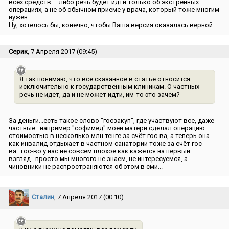
всех средств.... либо речь будет идти только об экстренных
операциях, а не об обычном приеме у врача, который тоже многим
нужен...
Ну, хотелось бы, конечно, чтобы Ваша версия оказалась верной..
Серик
, 7 Апреля 2017 (09:45)
Я так понимаю, что всё сказанное в статье относится
исключительно к государственным клиникам. О частных
речь не идет, да и не может идти, им-то это зачем?
За деньги...есть такое слово ″госзакуп″, где участвуют все, даже
частные...например ″софимед″ моей матери сделал операцию
стоимостью в несколько млн.тенге за счёт гос-ва, а теперь она
как инвалид отдыхает в частном санатории тоже за счёт гос-
ва...гос-во у нас не совсем плохое как кажется на первый
взгляд...просто мы многого не знаем, не интересуемся, а
чиновники не распространяются об этом в сми...
Сталин
, 7 Апреля 2017 (00:10)