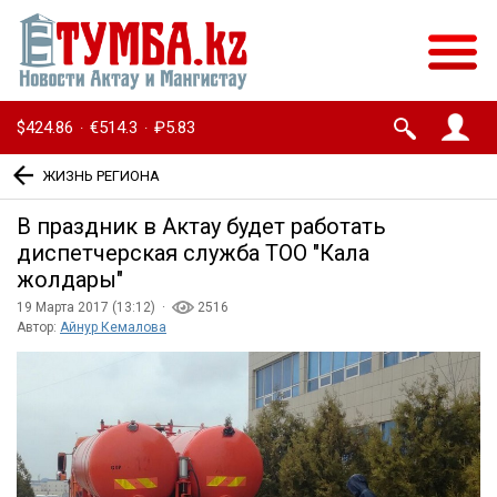
$424.86
€514.3
₽5.83
·
·
ЖИЗНЬ РЕГИОНА
В праздник в Актау будет работать
диспетчерская служба ТОО ″Кала
жолдары″
19 Марта 2017 (13:12) ·
2516
Автор:
Айнур Кемалова