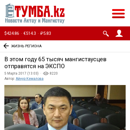
$424.86
€514.3
₽5.83
·
·
ЖИЗНЬ РЕГИОНА
В этом году 65 тысяч мангистаусцев
отправятся на ЭКСПО
5 Марта 2017 (13:03) ·
8220
Автор:
Айнур Кемалова