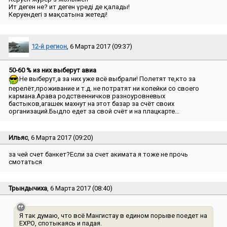
Ит деген не? ит деген үреді де қалады!
Керуендегі өз мақсатына жетеді!
12-й регион
, 6 Марта 2017 (09:37)
50-60 % из них выберут авиа
Не выберут,а за них уже всё выбрали! Полетят те,кто за
перелёт,проживание и т.д. не потратят ни копейки со своего
кармана.Арава родственничков разноуровневых
бастыков,агашек махнут на этот базар за счёт своих
организаций.Быдло едет за свой счёт и на плацкарте...
Ильяс
, 6 Марта 2017 (09:20)
за чей счет банкет?Если за счет акимата я тоже не прочь
смотаться
Трындычиха
, 6 Марта 2017 (08:40)
Я так думаю, что всё Мангистау в едином порыве поедет на
ЕХРО, спотыкаясь и падая.