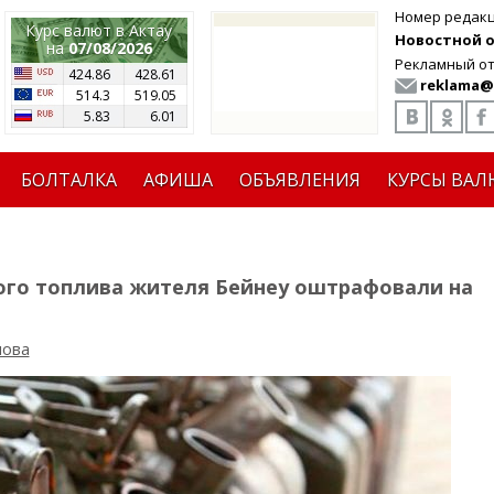
Номер редак
Курс валют в Актау
Новостной от
на
07/08/2026
Рекламный от
424.86
428.61
reklama@
514.3
519.05
5.83
6.01
БОЛТАЛКА
АФИША
ОБЪЯВЛЕНИЯ
КУРСЫ ВАЛ
ого топлива жителя Бейнеу оштрафовали на
лова