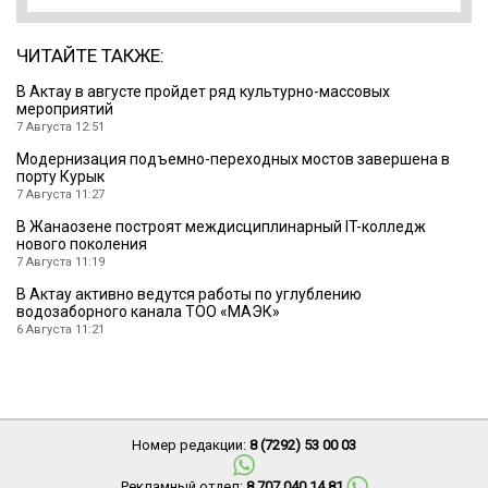
ЧИТАЙТЕ ТАКЖЕ:
В Актау в августе пройдет ряд культурно-массовых
мероприятий
7 Августа 12:51
Модернизация подъемно-переходных мостов завершена в
порту Курык
7 Августа 11:27
В Жанаозене построят междисциплинарный IT-колледж
нового поколения
7 Августа 11:19
В Актау активно ведутся работы по углублению
водозаборного канала ТОО «МАЭК»
6 Августа 11:21
Номер редакции:
8 (7292) 53 00 03
Рекламный отдел:
8 707 040 14 81