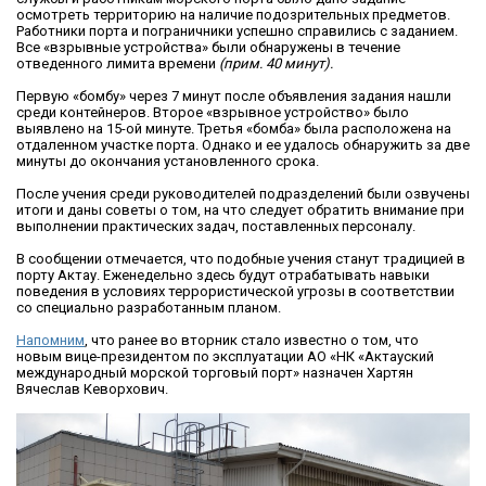
осмотреть территорию на наличие подозрительных предметов.
Работники порта и пограничники успешно справились с заданием.
Все «взрывные устройства» были обнаружены в течение
отведенного лимита времени
(прим. 40 минут).
Первую «бомбу» через 7 минут после объявления задания нашли
среди контейнеров. Второе «взрывное устройство» было
выявлено на 15-ой минуте. Третья «бомба» была расположена на
отдаленном участке порта. Однако и ее удалось обнаружить за две
минуты до окончания установленного срока.
После учения среди руководителей подразделений были озвучены
итоги и даны советы о том, на что следует обратить внимание при
выполнении практических задач, поставленных персоналу.
В сообщении отмечается, что подобные учения станут традицией в
порту Актау. Еженедельно здесь будут отрабатывать навыки
поведения в условиях террористической угрозы в соответствии
со специально разработанным планом.
Напомним
, что ранее во вторник стало известно о том, что
новым вице-президентом по эксплуатации АО «НК «Актауский
международный морской торговый порт» назначен Хартян
Вячеслав Кеворхович.