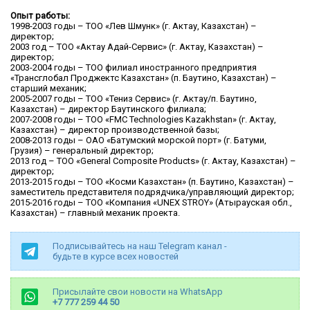
Опыт работы:
1998-2003 годы – ТОО «Лев Шмунк» (г. Актау, Казахстан) –
директор;
2003 год – ТОО «Актау Адай-Сервис» (г. Актау, Казахстан) –
директор;
2003-2004 годы – ТОО филиал иностранного предприятия
«Трансглобал Проджектс Казахстан» (п. Баутино, Казахстан) –
старший механик;
2005-2007 годы – ТОО «Тениз Сервис» (г. Актау/п. Баутино,
Казахстан) – директор Баутинского филиала;
2007-2008 годы – ТОО «FMC Technologies Kazakhstan» (г. Актау,
Казахстан) – директор производственной базы;
2008-2013 годы – ОАО «Батумский морской порт» (г. Батуми,
Грузия) – генеральный директор;
2013 год – ТОО «General Composite Products» (г. Актау, Казахстан) –
директор;
2013-2015 годы – ТОО «Косми Казахстан» (п. Баутино, Казахстан) –
заместитель представителя подрядчика/управляющий директор;
2015-2016 годы – ТОО «Компания «UNEX STROY» (Атырауская обл.,
Казахстан) – главный механик проекта.
Подписывайтесь на наш Telegram канал -
будьте в курсе всех новостей
Присылайте свои новости на WhatsApp
+7 777 259 44 50