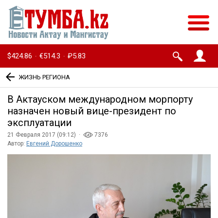
$424.86
€514.3
₽5.83
·
·
ЖИЗНЬ РЕГИОНА
В Актауском международном морпорту
назначен новый вице-президент по
эксплуатации
21 Февраля 2017 (09:12) ·
7376
Автор:
Евгений Дорошенко