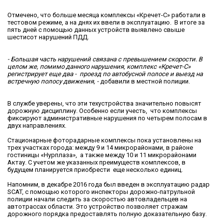
Отмечено, что больше месяца комплексы «Кречет-С» работали в
тестовом режиме, а на днях их ввели в эксплуатацию. В итоге за
пять дней с помощью данных устройств выявлено свыше
шестисот нарушений ПДД.
- Большая часть нарушений связана с превышением скорости. В
целом же, помимо данного нарушения, комплекс «Кречет-С»
регистрирует еще два - проезд по автобусной полосе и выезд на
встречную полосу движения, -
добавили в местной полиции.
В службе уверены, что эти техустройства значительно повысят
дорожную дисциплину. Особенно если учесть, что комплексы
фиксируют административные нарушения по четырем полосам в
двух направлениях.
Стационарные фоторадарные комплексы пока установлены на
трех участках города: между 9 и 14 микрорайонами, в районе
гостиницы «Нурплаза», а также между 10 и 11 микрорайонами
Актау. С учетом же указанных преимуществ комплексов, в
будущем планируется приобрести еще несколько единиц.
Напомним, в декабре 2016 года был введен в эксплуатацию радар
SCAT, с помощью которого инспекторы дорожно-патрульной
полиции начали следить за скоростью автовладельцев на
автотрассах области. Это устройство позволяет стражам
дорожного порядка предоставлять полную доказательную базу.