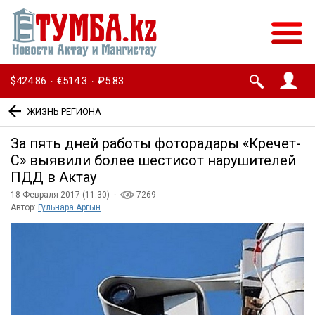
$424.86
€514.3
₽5.83
·
·
ЖИЗНЬ РЕГИОНА
За пять дней работы фоторадары «Кречет-
С» выявили более шестисот нарушителей
ПДД в Актау
18 Февраля 2017 (11:30) ·
7269
Автор:
Гульнара Аргын