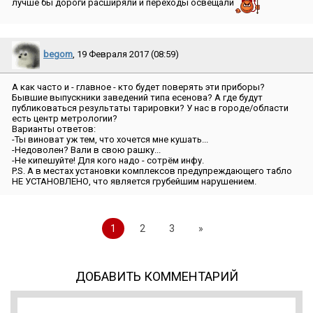
лучше бы дороги расширяли и переходы освещали
begom
, 19 Февраля 2017 (08:59)
А как часто и - главное - кто будет поверять эти приборы?
Бывшие выпускники заведений типа есенова? А где будут
публиковаться результаты тарировки? У нас в городе/области
есть центр метрологии?
Варианты ответов:
-Ты виноват уж тем, что хочется мне кушать...
-Недоволен? Вали в свою рашку...
-Не кипешуйте! Для кого надо - сотрём инфу.
P.S. А в местах установки комплексов предупреждающего табло
НЕ УСТАНОВЛЕНО, что является грубейшим нарушением.
1
2
3
»
ДОБАВИТЬ КОММЕНТАРИЙ