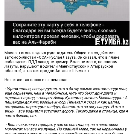
Масло в огонь подлил руководитель Общества содействия
автомобилистам «ОСА» Руслан Лазута. Он сказал, что в плане
соблюдения ПДД запад не пример. Больше всего, по словам
Лазуты, нарушают водители Мангистауской и Атырауской
областей, а также городов Астана и Шымкент.
Но не все так плохо в нашем крае.
- Удивительно, всегда думал, что в Актау самые жесткие водители,
еще серьезней, чем в Челябинске, чуть что бьют друг друга и
стреляют в упор, - говорит Аскар Куналиев, житель Кызылорды. - А
пешеходы для них вообще мусор. Приехал я сюда и как цапля,
осторожно, переходил «зебру», боялся, что на ногу наедут. И что я
вижу – все водители уступают дорогу. Такого даже в столице, где я
часто бываю, нет.
- Был я во многих городах, у нас не все гладко, но в некоторых
моментах мы все же лучше. По крайней мере, так не нервничаем у
пешеходного перехода, если какая-нибудь девушка и, тем более