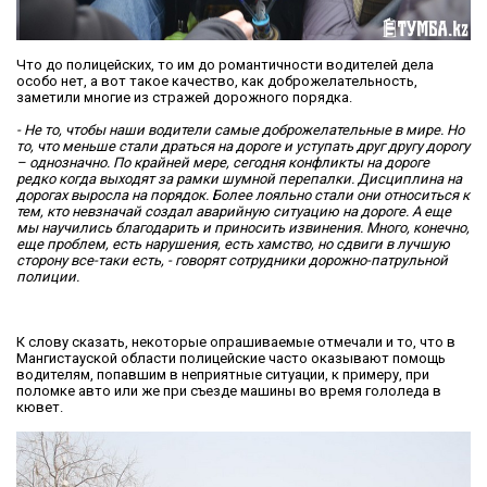
Что до полицейских, то им до романтичности водителей дела
особо нет, а вот такое качество, как доброжелательность,
заметили многие из стражей дорожного порядка.
- Не то, чтобы наши водители самые доброжелательные в мире. Но
то, что меньше стали драться на дороге и уступать друг другу дорогу
– однозначно. По крайней мере, сегодня конфликты на дороге
редко когда выходят за рамки шумной перепалки. Дисциплина на
дорогах выросла на порядок. Более лояльно стали они относиться к
тем, кто невзначай создал аварийную ситуацию на дороге. А еще
мы научились благодарить и приносить извинения. Много, конечно,
еще проблем, есть нарушения, есть хамство, но сдвиги в лучшую
сторону
все-таки есть, - говорят сотрудники дорожно-патрульной
полиции.
К слову сказать, некоторые опрашиваемые отмечали и то, что в
Мангистауской области полицейские часто оказывают помощь
водителям, попавшим в неприятные ситуации, к примеру, при
поломке авто или же при съезде машины во время гололеда в
кювет.