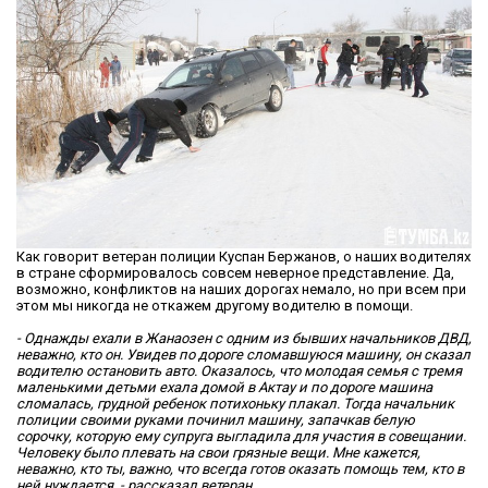
Как говорит ветеран полиции Куспан Бержанов, о наших водителях
в стране сформировалось совсем неверное представление. Да,
возможно, конфликтов на наших дорогах немало, но при всем при
этом мы никогда не откажем другому водителю в помощи.
- Однажды ехали в Жанаозен с одним из бывших начальников ДВД,
неважно, кто он. Увидев по дороге сломавшуюся машину, он сказал
водителю остановить авто. Оказалось, что молодая семья с тремя
маленькими детьми ехала домой в Актау и по дороге машина
сломалась, грудной ребенок потихоньку плакал. Тогда начальник
полиции своими руками починил машину, запачкав белую
сорочку, которую ему супруга выгладила для участия в совещании.
Человеку было плевать на свои грязные вещи. Мне кажется,
неважно, кто ты, важно, что всегда готов оказать помощь тем, кто в
ней нуждается, - рассказал ветеран.