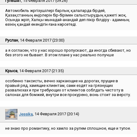
Гульшат
, 15 Февраля 2017 (09:26)
Автомобиль жүргізушілері барлық қалаларда бірдей,
Қазақстанның өңірлерін бір-бірімен салыстырудың қажеті жоқ.
Осында жүріп, Халқы мынадай-анандай деп пікір білдіру - адамның
өзінің қандай екендігін ғана көрсетеді.
Руслан
, 14 Февраля 2017 (23:00)
а я согласен, что у нас хорошо пропускают, да иногда сбивают, но
без этого не бывает. В этом плане у нас реально получше
Крыса
, 14 Февраля 2017 (21:35)
особенно таксисты, вечно харкающие на дорогах, прущие в
правый ряд, хамящие клиентам, сами ездят на грязнущих
развалюхах и при требующих от клиентов соблдать чистоту в
салонах для бомжей, внутри все прокурено, вонь стоит за версту.
Jessika
, 14 Февраля 2017 (20:14)
не знаю про романтику, но хамло за рулем сплошное, еще и тупое.