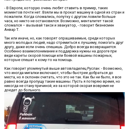
- В Европе, которую очень любят ставить в пример, таких
моментов почти нет. Взяли мы в прокат машину в одной из стран и
пожалели. Когда сломались, попутку с другом ловили больше
часа, но никто не остановился. Возможно, менталитет такой:
сломался – вызывай такси и эвакуатор, - говорит бизнесмен
Анвар Т.
Так или иначе, но, как говорят опрашиваемые, среди которых
много молодых людей, надо стремиться к лучшему, помогать друг
другу, даже если очень спешишь. Добро всегда возвращается.
Особенно взаимопонимание и поддержка нужны на дороге при
виде кареты скорой помощи или боевой машины пожарных,
которые спешат к кому-то на помощь.
Как говорит упомянутый выше автовладелец Руслан: - Возможно,
что иногда мигалки включают, чтобы быстрее добраться до
места, но я склонен считать, что это не так. Как бы ни было, я все
равно всегда пропущу такие машины. Пусть я потеряю время, но
никогда не стану причиной, из-за которой скорая вовремя не
доедет до больного.