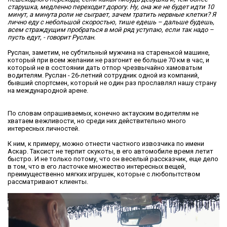
старушка, медленно переходит дорогу. Ну, она же не будет идти 10
минут, а минута роли не сыграет, зачем тратить нервные клетки? Я
лично еду с небольшой скоростью, тише едешь – дальше будешь,
всем страждущим пробраться в мой ряд уступаю, если так надо –
пусть едут, - говорит Руслан.
Руслан, заметим, не субтильный мужчина на старенькой машине,
который при всем желании не разгонит ее больше 70 км в час, и
который не в состоянии дать отпор чрезвычайно хамоватым
водителям. Руслан - 26-летний сотрудник одной из компаний,
бывший спортсмен, который не один раз прославлял нашу страну
на международной арене.
По словам опрашиваемых, конечно актауским водителям не
хватаем вежливости, но среди них действительно много
интересных личностей.
К ним, к примеру, можно отнести частного извозчика по имени
Аскар. Таксист не терпит скукоты, в его автомобиле время летит
быстро. И не только потому, что он веселый рассказчик, еще дело
в том, что в его ласточке множество интересных вещей,
преимущественно мягких игрушек, которые с любопытством
рассматривают клиенты.