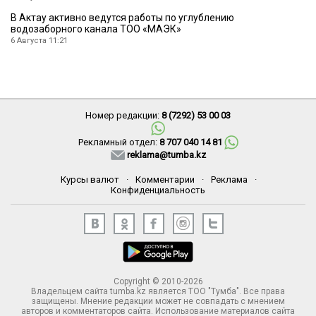
В Актау активно ведутся работы по углублению
водозаборного канала ТОО «МАЭК»
6 Августа 11:21
Номер редакции:
8 (7292) 53 00 03
Рекламный отдел:
8 707 040 14 81
reklama@tumba.kz
Курсы валют
·
Комментарии
·
Реклама
·
Конфиденциальность
Copyright © 2010-2026
Владельцем сайта tumba.kz является ТОО "Тумба". Все права
защищены. Мнение редакции может не совпадать с мнением
авторов и комментаторов сайта. Использование материалов сайта