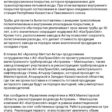
антикоррозионное покрытие, которое предназначено для
транспортировки питьевой воды. При этом материал внутреннего
покрытия прошел согласование в санитарно-эпидемиологических
станция Республики Казахстан и Таможенного союза.
Трубы для проекта были поставлены с внешним трехслойным
полиэтиленовым и внутренним эпоксидным покрытием, в
совокупности оба покрытия увеличивают срок жизни трубы до 50
лет, а это значительно сокращает издержки АО «КазТрансОйл».
Кроме того, расположение завода в Актау позволяет сократить
логистические расходы, что делает стоимость продукции
актауского завода на порядок ниже аналогичной продукции из
соседних стран.
В планах АО «Арселор Миттал Актау» продолжение
сотрудничества с АО «КазТрансОйл» по проекту реконструкции
магистрального трубопровода «Астрахань – Мангышлак», также
завод планирует участвовать в реконструкциях трубопроводов и
в других проектах АО «КазТрансОйл, например, магистрального
нефтепровода «Узень-Атырау-Самара», который проходит по
Мангистауской, Атырауской и Западно-Казахстанской областям,
где так же сроки поставки и стоимость готовой продукции
актауского завода будут на порядок выгодней, чем у импортных
производителей.
Как сообщили в Управлении энергетики и ЖКХ Мангистауской
области, реконструкцию водовода Астрахань – Мангышлак
компания АО «Казтрансойл» ведет в рамках инвестиционной
программы за счет собственных средств. Работа разделена на три
этапа. Реализация первого этапа позволит увеличить объем