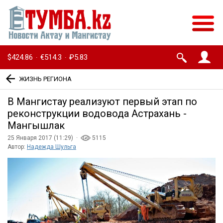
$424.86
€514.3
₽5.83
·
·
ЖИЗНЬ РЕГИОНА
В Мангистау реализуют первый этап по
реконструкции водовода Астрахань -
Мангышлак
25 Января 2017 (11:29) ·
5115
Автор:
Надежда Шульга