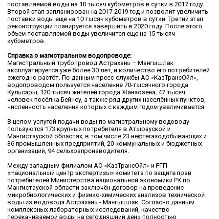
поставляемой воды на 10 тысяч кубометров в сутки в 2017 году.
Второй этап запланирован на 2017-2019 год и позволит увеличить
поставки воды еще на 10 тысяч кубометров в сутки. Третий этап
реконструкции планируется завершить в 2020 году. После этого
объем поставляемой воды увеличится еще на 15 тысяч
кубометров.
Справка о магистральном водопроводе
:
Магистральный трубопровод Астрахань – Мангышлак
эксплуатируется уже более 30 лет, и количество его потребителей
ежегодно растёт. По данным пресс-службы АО «КазТрансОйл»,
водопроводом пользуется население 70-тысячного города
Кульсары, 120 тысяч жителей города Жанаозена, 47 тысяч
человек посёлка Бейнеу, а также ряд других населённых пунктов,
численность населения которых с каждым годом увеличивается.
В целом услугой подачи воды по магистральному водоводу
пользуются 173 крупных потребителя в Атырауской и
Мангистауской областях, в том числе 23 нефтегазодобывающих и
36 промышленных предприятий, 20 коммунальных и бюджетных
организаций, 94 сельхозпроизводителя.
Между западным филиалом АО «КазТрансОйл» и РГП
«Национальный центр экспертизы» комитета по защите прав
потребителей Министерства национальной экономики РК по
Мангистауской области заключён договор на проведение
микробиологических и физико-химических анализов технической
воды из водовода Астрахань - Мангышлак. Согласно данным
комплексных лабораторных исследований, качество
перекачиваемой воды на сегодняшний день полностью