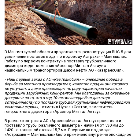
В Мангистауской области продолжается реконструкция ВНС-5 для
увеличения поставок воды по водоводу Астрахан - Мангышлак.
Работу по первому контракту на поставку труб различного
диаметра ведет компания «Арселор Миттал Актау» с
национальным транспортировщиком нефти АО «КазТрансОйл».
- Наш первый заказ с АО «КазТрансОйл» – очередная победа в
борьбе за местного производителя, качество продукции которого
не уступает, а даже превосходит по ряду параметров качество
продукции зарубежных конкурентов. Мы благодарны за оказанное
доверие и за то, что в год 10-летия завода был дан старт
сотрудничеству по поставке труб для крупнейшей нефтепроводной
компании страны,
- отметил Нурлан Сеитов, заместитель
генерального директора «Арселор Миттал Актау».
В рамках контракта АО «АрселорМиттал Актау» произвело и
поставило трубы различного диаметра - начиная от 530 мм до
1420 - с толщиной стенки 15,7 мм. Впервые на водоводе
«Астрахань – Мангышлак» было применено внутренне эпоксидное