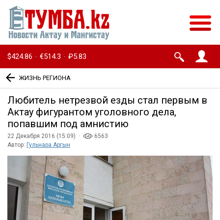
$424.86
€514.3
₽5.83
·
·
ЖИЗНЬ РЕГИОНА
Любитель нетрезвой езды стал первым в
Актау фигурантом уголовного дела,
попавшим под амнистию
22 Декабря 2016 (15:09) ·
6563
Автор:
Гульнара Аргын