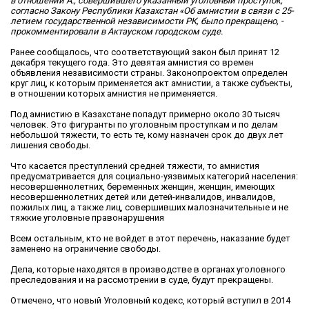
в отношении А., совершившего указанный уголовный проступок,
согласно Закону Республики Казахстан «Об амнистии в связи с 25-
летием государственной независимости РК, было прекращено, -
прокомментировали в Актауском городском суде.
Ранее сообщалось, что соответствующий закон был принят 12
декабря текущего года. Это девятая амнистия со времен
объявления независимости страны. Законопроектом определен
круг лиц, к которым применяется акт амнистии, а также субъекты,
в отношении которых амнистия не применяется.
Под амнистию в Казахстане попадут примерно около 30 тысяч
человек. Это фигуранты по уголовным проступкам и по делам
небольшой тяжести, то есть те, кому назначен срок до двух лет
лишения свободы.
Что касается преступлений средней тяжести, то амнистия
предусматривается для социально-уязвимых категорий населения:
несовершеннолетних, беременных женщин, женщин, имеющих
несовершеннолетних детей или детей-инвалидов, инвалидов,
пожилых лиц, а также лиц, совершивших малозначительные и не
тяжкие уголовные правонарушения
Всем остальным, кто не войдет в этот перечень, наказание будет
заменено на ограничение свободы.
Дела, которые находятся в производстве в органах уголовного
преследования и на рассмотрении в суде, будут прекращены.
Отмечено, что новый Уголовный кодекс, который вступил в 2014