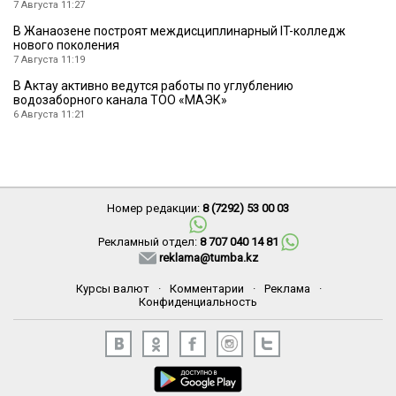
7 Августа 11:27
В Жанаозене построят междисциплинарный IT-колледж
нового поколения
7 Августа 11:19
В Актау активно ведутся работы по углублению
водозаборного канала ТОО «МАЭК»
6 Августа 11:21
Номер редакции:
8 (7292) 53 00 03
Рекламный отдел:
8 707 040 14 81
reklama@tumba.kz
Курсы валют
·
Комментарии
·
Реклама
·
Конфиденциальность