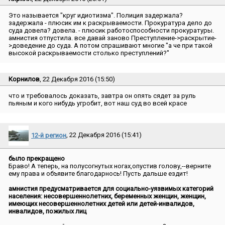
Это называется ″круг идиотизма″. Полиция задержала?
задержала - плюсик им к раскрываемости. Прокуратура дело до
суда довела? довела. - плюсик работоспособности прокуратуры.
амнистия отпустила. все давай заново Преступление->раскрытие-
>доведение до суда. А потом спрашивают многие ″а че при такой
высокой раскрываемости столько преступлений?″
Корнилов
, 22 Декабря 2016 (15:50)
что и требовалось доказать, завтра он опять сядет за руль
пьяным и кого нибудь угробит, вот наш суд во всей красе
12-й регион
, 22 Декабря 2016 (15:41)
было прекращено
Браво! А теперь, на полусогнутых ногах,опустив голову,--верните
ему права и объявите благодарнось! Пусть дальше ездит!
амнистия предусматривается для социально-уязвимых категорий
населения: несовершеннолетних, беременных женщин, женщин,
имеющих несовершеннолетних детей или детей-инвалидов,
инвалидов, пожилых лиц