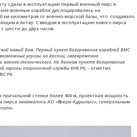
ту сдали в эксплуатацию первый военный пирс в
ские военные корабли дислоцировались на
40 км километров от военно-морской базы, что создавало
щим в Актау. С вводом в эксплуатацию нового пирса
с шести до двух часов.
 свой новый дом.
Первый пункт базирования кораблей ВМС
возможные угрозы на Каспии, своевременно
и военно-технического.
На данном пункте базирования
ой охраны пограничной службы КНБ РК
, - отметил
ВС РК.
а причальной стенки более 400 м, проектная мощность
м пирса занималось АО «Әскери-Құрылыс», генеральным
inum».