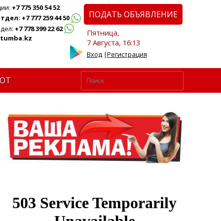
ции:
+7 775 350 54 52
ПОДАТЬ ОБЪЯВЛЕНИЕ
дел: +7 777 259 44 50
дел:
+7 778 399 22 62
Пятница,
tumba.kz
7 Августа, 16:13
Вход
|
Регистрация
ЮТ