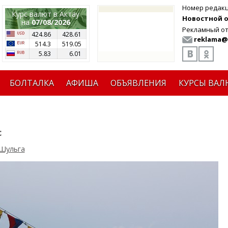
Номер редак
Курс валют в Актау
Новостной от
на
07/08/2026
Рекламный от
424.86
428.61
reklama@
514.3
519.05
5.83
6.01
БОЛТАЛКА
АФИША
ОБЪЯВЛЕНИЯ
КУРСЫ ВАЛ
с
Шульга