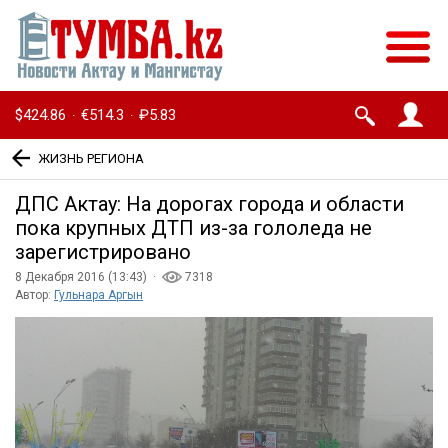
$424.86
€514.3
₽5.83
·
·
ЖИЗНЬ РЕГИОНА
ДПС Актау: На дорогах города и области
пока крупных ДТП из-за гололеда не
зарегистрировано
8 Декабря 2016 (13:43) ·
7318
Автор:
Гульнара Аргын