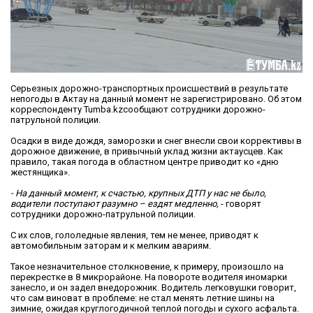
Серьезных дорожно-транспортных происшествий в результате
непогоды в Актау на данный момент не зарегистрировано. Об этом
корреспонденту Tumba.kzсообщают сотрудники дорожно-
патрульной полиции.
Осадки в виде дождя, заморозки и снег внесли свои коррективы в
дорожное движение, в привычный уклад жизни актаусцев. Как
правило, такая погода в областном центре приводит ко «дню
жестянщика».
- На данный момент, к счастью, крупных ДТП у нас не было,
водители поступают разумно – ездят медленно,
- говорят
сотрудники дорожно-патрульной полиции.
С их слов, гололедные явления, тем не менее, приводят к
автомобильным заторам и к мелким авариям.
Такое незначительное столкновение, к примеру, произошло на
перекрестке в 8 микрорайоне. На повороте водителя иномарки
занесло, и он задел внедорожник. Водитель легковушки говорит,
что сам виноват в проблеме: не стал менять летние шины на
зимние, ожидая круглогодичной теплой погоды и сухого асфальта.