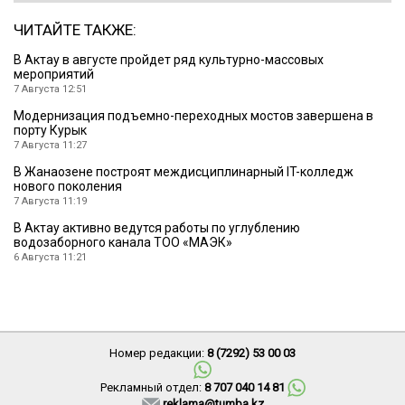
ЧИТАЙТЕ ТАКЖЕ:
В Актау в августе пройдет ряд культурно-массовых
мероприятий
7 Августа 12:51
Модернизация подъемно-переходных мостов завершена в
порту Курык
7 Августа 11:27
В Жанаозене построят междисциплинарный IT-колледж
нового поколения
7 Августа 11:19
В Актау активно ведутся работы по углублению
водозаборного канала ТОО «МАЭК»
6 Августа 11:21
Номер редакции:
8 (7292) 53 00 03
Рекламный отдел:
8 707 040 14 81
reklama@tumba.kz