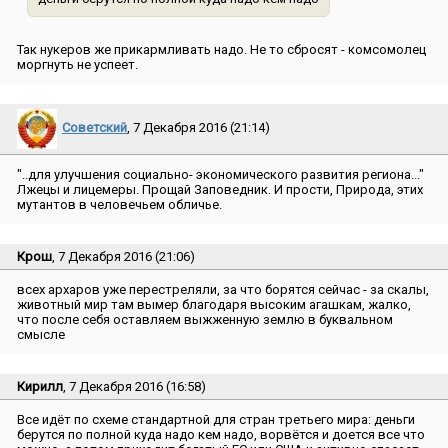
Так нукеров же прикармливать надо. Не то сбросят - комсомолец
моргнуть не успеет.
Советский
, 7 Декабря 2016 (21:14)
″..для улучшения социально- экономического развития региона...″
Лжецы и лицемеры. Прощай Заповедник. И прости, Природа, этих
мутантов в человечьем обличье.
Крош
, 7 Декабря 2016 (21:06)
всех архаров уже перестреляли, за что борятся сейчас - за скалы,
животный мир там вымер благодаря высоким агашкам, жалко,
что после себя оставляем выжженную землю в буквальном
смысле
Кирилл
, 7 Декабря 2016 (16:58)
Все идёт по схеме стандартной для стран третьего мира: деньги
берутся по полной куда надо кем надо, ворвётся и доется все что