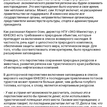
социально- экономического развития региона мы будем осваивать
месторождение. Это месторождение было изучено в свое время,
там неплохие запасы. Может, сам Устюрт включат, но расширение
правительство не поддержало. В комиссию вошли все
государственные органы, неправительственные организации,
представители министерств культуры, спорта и администрации
президента.
Как рассказал Кирилл Осин, директор НПУ «ЭКО-Мангистау», у
ЮНЕСКО есть требования к природным объектам, которые
претендует на включение в список всемирного наследия. В
частности, речь идет о целостности природного комплекса,
обеспечении защиты животного мира, эстетическом виде. Для
того, чтобы соответствовать этим критериям, было предложено
расширение заповедника.
Очевидно, что перспектива сохранения природных ресурсов и
животных, развития региона как туристического края разбилась
об интересы нефтегазовых компаний.
В долгосрочной перспективе включение заповедника в список
мирового наследия ЮНЕСКО и последующее привлечение потоков
туристов может принести больше денег, чем добыча голубого
топлива, которое, к слову, является исчерпаемым ресурсом.
-
У нас в стране нет возможности рассчитать, сколько это в
перспективе могло бы принести денег, если использовать
туристический потенциал этого места. Газовое месторождение, о
котором говорят, по последним расчетам лет на 15. Дело в том, что
есть альтернативное месторождение, расположенное чуть дальше.