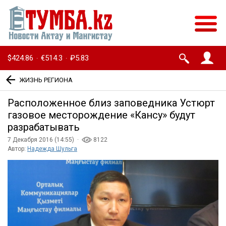
$424.86
€514.3
₽5.83
·
·
ЖИЗНЬ РЕГИОНА
Расположенное близ заповедника Устюрт
газовое месторождение «Кансу» будут
разрабатывать
7 Декабря 2016 (14:55) ·
8122
Автор:
Надежда Шульга