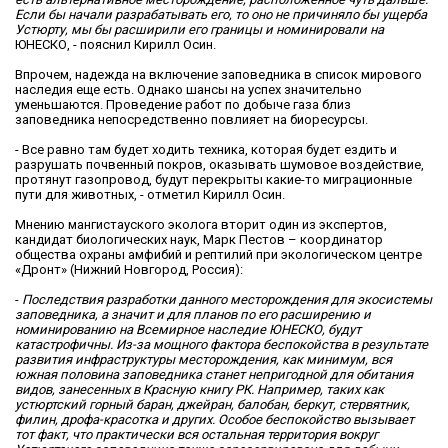
Если бы начали разрабатывать его, то оно не причиняло бы ущерба
Устюрту, мы бы расширили его границы и номинировали на
ЮНЕСКО, - пояснил Кирилл Осин.
Впрочем, надежда на включение заповедника в список мирового
наследия еще есть. Однако шансы на успех значительно
уменьшаются. Проведение работ по добыче газа близ
заповедника непосредственно повлияет на биоресурсы.
- Все равно там будет ходить техника, которая будет ездить и
разрушать почвенный покров, оказывать шумовое воздействие,
протянут газопровод, будут перекрыты какие-то миграционные
пути для животных, - отметил Кирилл Осин.
Мнению мангистауского эколога вторит один из экспертов,
кандидат биологических наук, Марк Пестов – координатор
общества охраны амфибий и рептилий при экологическом центре
«Дронт» (Нижний Новгород, Россия):
-
Последствия разработки данного месторождения для экосистемы
заповедника, а значит и для планов по его расширению и
номинированию на Всемирное наследие ЮНЕСКО, будут
катастрофичны. Из-за мощного фактора беспокойства в результате
развития инфраструктуры месторождения, как минимум, вся
южная половина заповедника станет непригодной для обитания
видов, занесенных в Красную книгу РК. Например, таких как
устюртский горный баран, джейран, балобан, беркут, стервятник,
филин, дрофа-красотка и других. Особое беспокойство вызывает
тот факт, что практически вся остальная территория вокруг