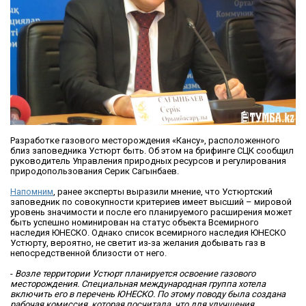
Разработке газового месторождения «Кансу», расположенного
близ заповедника Устюрт быть. Об этом на брифинге СЦК сообщил
руководитель Управления природных ресурсов и регулирования
природопользования Серик Сагынбаев.
Напомним
, ранее эксперты выразили мнение, что Устюртский
заповедник по совокупности критериев имеет высший – мировой
уровень значимости и после его планируемого расширения может
быть успешно номинирован на статус объекта Всемирного
наследия ЮНЕСКО. Однако список всемирного наследия ЮНЕСКО
Устюрту, вероятно, не светит из-за желания добывать газ в
непосредственной близости от него.
-
Возле территории Устюрт планируется освоение газового
месторождения. Специальная международная группа хотела
включить его в перечень ЮНЕСКО. По этому поводу была создана
рабочая комиссия, которая посчитала, что для улучшения