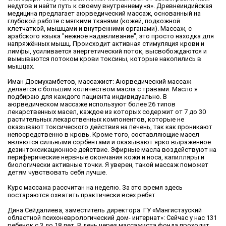
недугов и найти путь к своему внутреннему «я». Древнеиндийская
медицина предлагает аюрведический массаж, основанный на
глубокой работе с мягкими тканями (кожей, подкожной
клетчаткой, мышцами и внутренними органами). Массаж, с
арабского языка "нежное надавливание", это просто находка для
напряжённых мышц. Происходит активная стимуляция крови и
лимфы, усиливается энергетический поток, высвобождаются и
вымываются потоком крови токсины, которые накопились в
мышцах.
Иман Досмухамбетов, массажист: Аюрведический массаж
делается с большим количеством масла с травами. Масло я
подбираю для каждого пациента индивидуально. В
аюрведическом массаже используют более 26 типов
лекарственных масел, каждое из которых содержит от 7 до 30
растительных лекарственных компонентов, которые не
оказывают токсического действия на печень, так как проникают
непосредственно в кровь. Кроме того, составляющие масел
являются сильными сорбентами и оказывают ярко выраженное
дезинтоксикационное действие. Эфирные масла воздействуют на
периферические нервные окончания кожи и носа, капилляры и
биологически активные точки. Я уверен, такой массаж поможет
детям чувствовать себя лучше.
Курс массажа рассчитан на неделю. За это время здесь
постараются охватить практически всех ребят.
Дина Сейдалиева, заместитель директора ГУ «Мангистауский
областной психоневрологический дом- интернат»: Сейчас у нас 131
ребенок с 3 до 18 лет. В день через массажиста фонда проходит