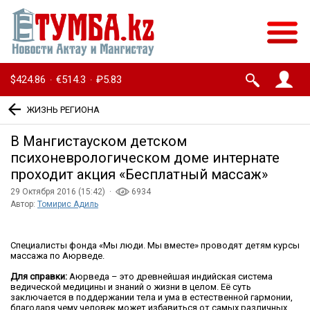
$424.86
€514.3
₽5.83
·
·
ЖИЗНЬ РЕГИОНА
В Мангистауском детском
психоневрологическом доме интернате
проходит акция «Бесплатный массаж»
29 Октября 2016 (15:42) ·
6934
Автор:
Томирис Адиль
Специалисты фонда «Мы люди. Мы вместе» проводят детям курсы
массажа по Аюрведе.
Для справки:
Аюрведа – это древнейшая индийская система
ведической медицины и знаний о жизни в целом. Её суть
заключается в поддержании тела и ума в естественной гармонии,
благодаря чему человек может избавиться от самых различных