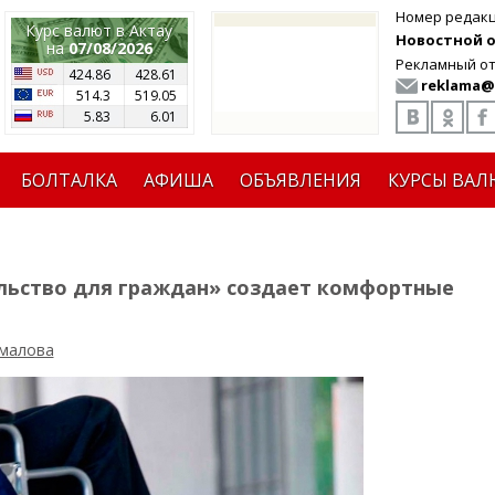
Номер редак
Курс валют в Актау
Новостной от
на
07/08/2026
Рекламный от
424.86
428.61
reklama@
514.3
519.05
5.83
6.01
БОЛТАЛКА
АФИША
ОБЪЯВЛЕНИЯ
КУРСЫ ВАЛ
льство для граждан» создает комфортные
малова