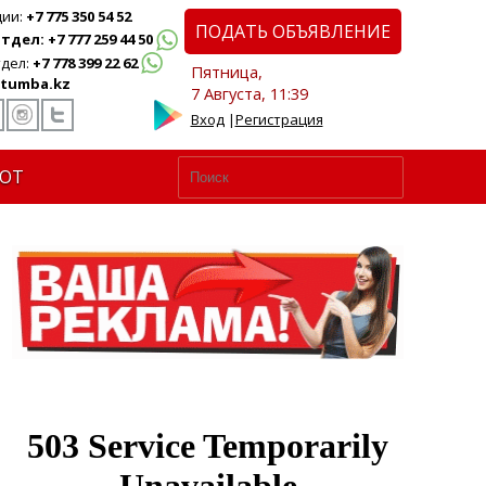
ции:
+7 775 350 54 52
ПОДАТЬ ОБЪЯВЛЕНИЕ
дел: +7 777 259 44 50
дел:
+7 778 399 22 62
Пятница,
tumba.kz
7 Августа, 11:39
Вход
|
Регистрация
ЮТ