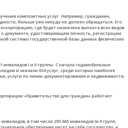
учения композитных услуг. Например, гражданин,
дности, больше уже никуда не должен обращаться. Его
оскорпорацию, где будет назначена выплата всех видов
я о документе, удостоверяющем личность, регистрации
нной системы государственной базы данных физических
 инвалидов І и ІІ группы. С начала годамобильные
лидам и оказали 654 услуг, среди которых наиболее
ки, услуги по линии документирования и недвижимости.
корпорации «Правительство для граждан» работает
.
инвалидов, в том числе 293 665 инвалидов Iи II групп,
х социальное обеспечение несет на себе государство, а