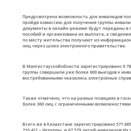
Предусмотрена возможность для инвалидов пол
пройдя комиссию для получения группы инвали
документы в онлайн-режиме будут переданы в г
пособий и организована их выплата, а сведени
по месту жительства получают из информацио
лиц через шлюз электронного правительства.
В Мангистаускойобласти зарегистрировано 9 781
группы совершили уже более 600 выездов к инва
востребованными оказались электронные справ
Также отмечено, что на разных позициях в гос
более 360 лиц с ограниченными возможностями
Всего же в Казахстане зарегистрировано 571 685 
210 421 – IIIгруппы, и 67 579 детей-инвалидов.И