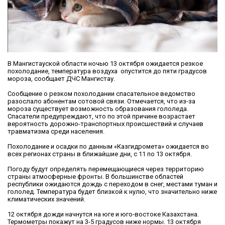
В Мангистауской области ночью 13 октября ожидается резкое
похолодание, температура воздуха опустится до пяти градусов
мороза, сообщает ДЧС Мангистау.
Сообщение о резком похолодании спасательное ведомство
разослало абонентам сотовой связи. Отмечается, что из-за
мороза существует возможность образования гололеда.
Спасатели предупреждают, что по этой причине возрастает
вероятность дорожно-транспортных происшествий и случаев
травматизма среди населения.
Похолодание и осадки по данным «Казгидромета» ожидается во
всех регионах страны в ближайшие дни, с 11 по 13 октября.
Погоду будут определять перемещающиеся через территорию
страны атмосферные фронты. В большинстве областей
республики ожидаются дождь с переходом в снег, местами туман и
гололед. Температура будет близкой к нулю, что значительно ниже
климатических значений.
12 октября дожди начнутся на юге и юго-востоке Казахстана.
Термометры покажут на 3-5 градусов ниже нормы. 13 октября