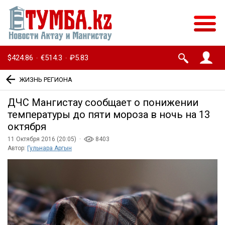
$424.86
€514.3
₽5.83
·
·
ЖИЗНЬ РЕГИОНА
ДЧС Мангистау сообщает о понижении
температуры до пяти мороза в ночь на 13
октября
11 Октября 2016 (20:05) ·
8403
Автор:
Гульнара Аргын