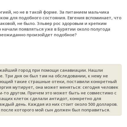
гией, но не в такой форме. За питанием мальчика
чком для подобного состояния. Евгения вспоминает, что
таковой, не было. Эльвер рос здоровым и крепким
 начали появляться уже в Бурятии около полугода
и неожиданно произойдет подобное?
лижайший город при помощи санавиации. Нашли
. Три дня он был там на обследовании, к нему не
ающий такие страшные отеки, поставили конкретный
лергия мутирует, она может меняться: сегодня человек
ем-то другом. Причем это может быть не совместимо с
жащих клеток сделали антидот, конкретно для
аждый день. Каждая из них стоит около 500 долларов.
 после которого мой сын должен был поправиться.