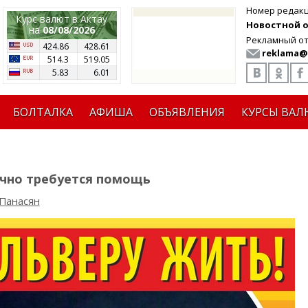
Номер редак
Курс валют в Актау
Новостной от
на
08/08/2026
Рекламный от
424.86
428.61
reklama@
514.3
519.05
5.83
6.01
БОЛТАЛКА
АФИША
ОБЪЯВЛЕНИЯ
КУРСЫ ВАЛ
очно требуется помощь
Панасян