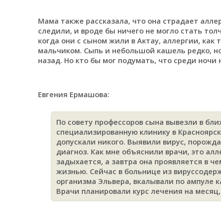
Мама также рассказала, что она страдает аллер
следили, и вроде бы ничего не могло стать тол
когда они с сыном жили в Актау, аллергии, как 
мальчиком. Сыпь и небольшой кашель редко, но
назад. Но кто бы мог подумать, что среди ноч
Евгения Ермашова:
По совету профессоров сына вывезли в б
специализированную клинику в Красноярске
допускали никого. Выявили вирус, порожд
диагноз. Как мне объяснили врачи, это ал
задыхается, а завтра она проявляется в ч
жизнью. Сейчас в больнице из вируссодер
организма Эльвера, вкалывали по ампуле к
Врачи планировали курс лечения на месяц,