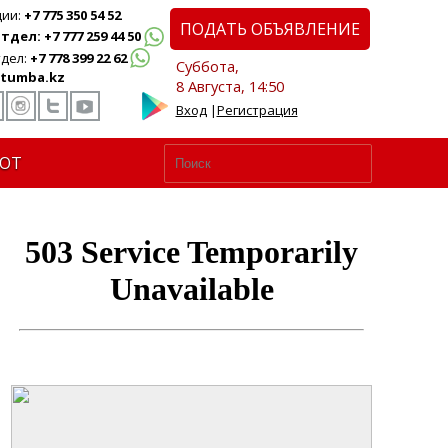
ции:
+7 775 350 54 52
ПОДАТЬ ОБЪЯВЛЕНИЕ
дел: +7 777 259 44 50
дел:
+7 778 399 22 62
Суббота,
tumba.kz
8 Августа, 14:50
Вход
|
Регистрация
ЮТ