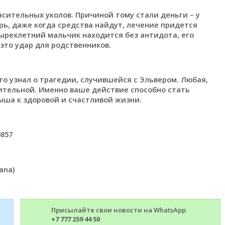
асительных уколов. Причиной тому стали деньги – у
ерь, даже когда средства найдут, лечение придется
етырехлетний мальчик находится без антидота, его
это удар для родственников.
то узнал о трагедии, случившейся с Эльвером. Любая,
тельной. Именно ваше действие способно стать
ыша к здоровой и счастливой жизни.
0857
ana)
Присылайте свои новости на WhatsApp
+7 777 259 44 50