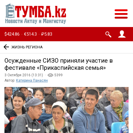
$424.86
€514.3
₽5.83
·
·
ЖИЗНЬ РЕГИОНА
Осужденные СИЗО приняли участие в
фестивале «Прикаспийская семья»
3 Октября 2016 (13:31) ·
5399
Автор:
Катерина Панасян