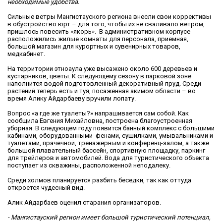
необходимые удобства.
Сильные ветры Мангистауского региона внесли свои коррективы
в обустройство юрт – для того, чтобы их не сваливало ветром,
пришлось повесить «якорь». В административном корпусе
расположились жилые комнаты для персонала, приемная,
большой магазин для курортных и сувенирных товаров,
медкабинет.
На территории этноаула уже высажено около 600 деревьев и
кустарников, цветы. К следующему сезону в парковой зоне
наполнится водой подготовленный декоративный пруд. Среди
растений теперь есть и туя, посаженная акимом области – во
время Алику Айдарбаеву вручили лопату.
Вопрос «а где же туалеты?» напрашивается сам собой. Как
сообщила Евгения Михайловна, построена благоустроенная
уборная. В следующем году появится банный комплекс с большими
кабинами, оборудованными фенами, сушилками, умывальниками и
туалетами, прачечной, тренажерным и конференц-залом, а также
большой плавательный бассейн, спортивную площадку, паркинг
для трейлеров и автомобилей. Вода для туристического объекта
поступает из скважины, расположенной неподалеку.
Среди холмов планируется разбить беседки, так как оттуда
откроется чудесный вид.
Алик Айдарбаев оценил старания организаторов.
- Мангистауский регион имеет большой туристический потенциал,