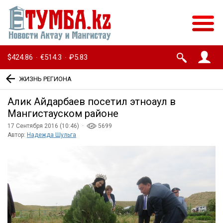
$424.86
€514.3
₽5.83
·
·
ЖИЗНЬ РЕГИОНА
Алик Айдарбаев посетил этноаул в
Мангистауском районе
17 Сентября 2016 (10:46) ·
5699
Автор:
Надежда Шульга