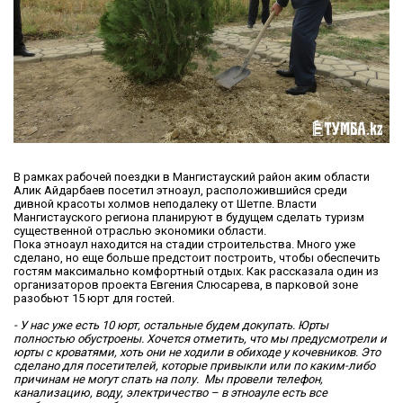
В рамках рабочей поездки в Мангистауский район аким области
Алик Айдарбаев посетил этноаул, расположившийся среди
дивной красоты холмов неподалеку от Шетпе. Власти
Мангистауского региона планируют в будущем сделать туризм
существенной отраслью экономики области.
Пока этноаул находится на стадии строительства. Много уже
сделано, но еще больше предстоит построить, чтобы обеспечить
гостям максимально комфортный отдых. Как рассказала один из
организаторов проекта Евгения Слюсарева, в парковой зоне
разобьют 15 юрт для гостей.
- У нас уже есть 10 юрт, остальные будем докупать. Юрты
полностью обустроены. Хочется отметить, что мы предусмотрели и
юрты с кроватями, хоть они не ходили в обиходе у кочевников. Это
сделано для посетителей, которые привыкли или по каким-либо
причинам не могут спать на полу. Мы провели телефон,
канализацию, воду, электричество – в этноауле есть все